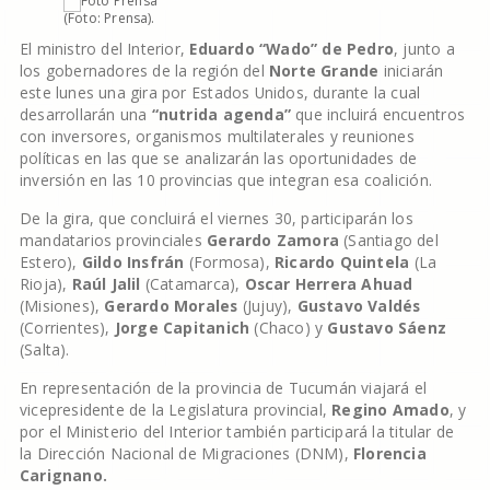
(Foto: Prensa).
El ministro del Interior,
Eduardo “Wado” de Pedro
, junto a
los gobernadores de la región del
Norte Grande
iniciarán
este lunes una gira por Estados Unidos, durante la cual
desarrollarán una
“nutrida agenda”
que incluirá encuentros
con inversores, organismos multilaterales y reuniones
políticas en las que se analizarán las oportunidades de
inversión en las 10 provincias que integran esa coalición.
De la gira, que concluirá el viernes 30, participarán los
mandatarios provinciales
Gerardo Zamora
(Santiago del
Estero),
Gildo Insfrán
(Formosa),
Ricardo Quintela
(La
Rioja),
Raúl Jalil
(Catamarca),
Oscar Herrera Ahuad
(Misiones),
Gerardo Morales
(Jujuy),
Gustavo Valdés
(Corrientes),
Jorge Capitanich
(Chaco) y
Gustavo Sáenz
(Salta).
En representación de la provincia de Tucumán viajará el
vicepresidente de la Legislatura provincial,
Regino Amado
, y
por el Ministerio del Interior también participará la titular de
la Dirección Nacional de Migraciones (DNM),
Florencia
Carignano.