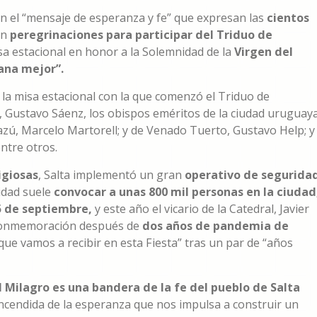
on el “mensaje de esperanza y fe” que expresan las
cientos
en
peregrinaciones para participar del Triduo de
sa estacional en honor a la Solemnidad de la
Virgen del
ana mejor”.
ó la misa estacional con la que comenzó el Triduo de
r, Gustavo Sáenz, los obispos eméritos de la ciudad uruguay
azú, Marcelo Martorell; y de Venado Tuerto, Gustavo Help; y
ntre otros.
igiosas
, Salta implementó un gran
operativo de segurida
idad suele
convocar a unas 800 mil personas en la ciudad
5 de septiembre,
y este año el vicario de la Catedral, Javier
 conmemoración después de
dos años de pandemia de
ue vamos a recibir en esta Fiesta” tras un par de “años
 Milagro es una bandera de la fe del pueblo de Salta
encendida de la esperanza que nos impulsa a construir un