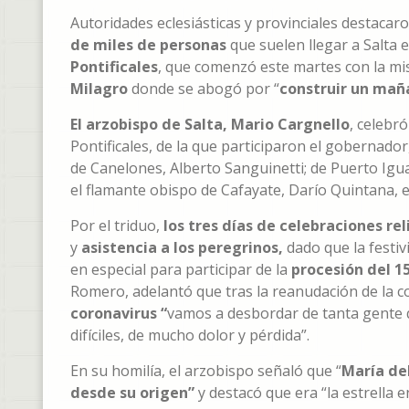
Autoridades eclesiásticas y provinciales destacar
de miles de personas
que suelen llegar a Salta 
Pontificales
, que comenzó este martes con la mi
Milagro
donde se abogó por “
construir un mañ
El arzobispo de Salta, Mario Cargnello
, celebr
Pontificales, de la que participaron el gobernado
de Canelones, Alberto Sanguinetti; de Puerto Igu
el flamante obispo de Cafayate, Darío Quintana, e
Por el triduo,
los tres días de celebraciones rel
y
asistencia a los peregrinos,
dado que la festiv
en especial para participar de la
procesión del 1
Romero, adelantó que tras la reanudación de la
coronavirus “
vamos a desbordar de tanta gente q
difíciles, de mucho dolor y pérdida”.
En su homilía, el arzobispo señaló que “
María del
desde su origen”
y destacó que era “la estrella 