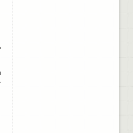
a
d
,