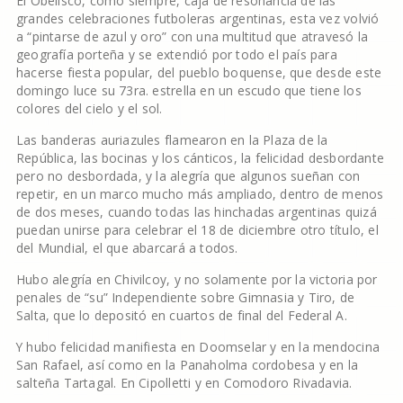
El Obelisco, como siempre, caja de resonancia de las
grandes celebraciones futboleras argentinas, esta vez volvió
a “pintarse de azul y oro” con una multitud que atravesó la
geografía porteña y se extendió por todo el país para
hacerse fiesta popular, del pueblo boquense, que desde este
domingo luce su 73ra. estrella en un escudo que tiene los
colores del cielo y el sol.
Las banderas auriazules flamearon en la Plaza de la
República, las bocinas y los cánticos, la felicidad desbordante
pero no desbordada, y la alegría que algunos sueñan con
repetir, en un marco mucho más ampliado, dentro de menos
de dos meses, cuando todas las hinchadas argentinas quizá
puedan unirse para celebrar el 18 de diciembre otro título, el
del Mundial, el que abarcará a todos.
Hubo alegría en Chivilcoy, y no solamente por la victoria por
penales de “su” Independiente sobre Gimnasia y Tiro, de
Salta, que lo depositó en cuartos de final del Federal A.
Y hubo felicidad manifiesta en Doomselar y en la mendocina
San Rafael, así como en la Panaholma cordobesa y en la
salteña Tartagal. En Cipolletti y en Comodoro Rivadavia.