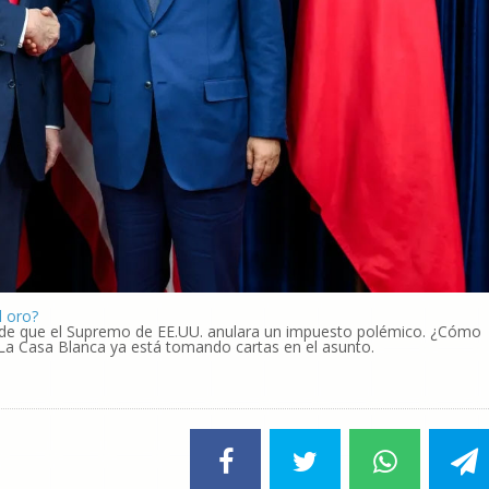
l oro?
s de que el Supremo de EE.UU. anulara un impuesto polémico. ¿Cómo
 La Casa Blanca ya está tomando cartas en el asunto.