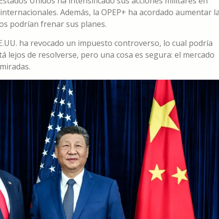
 Estados Unidos ha intensificado sus acciones militares en
es internacionales. Además, la OPEP+ ha acordado aumentar l
cos podrían frenar sus planes.
E.UU. ha revocado un impuesto controverso, lo cual podría
está lejos de resolverse, pero una cosa es segura: el mercado
 miradas.