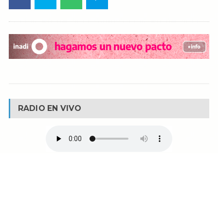
RADIO EN VIVO
© Reservados todos los derechos -
Fm La Boca -
Buenos Aires - Argentina
90.1 MHZ