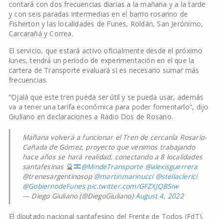
contará con dos frecuencias diarias a la mañana y a la tarde
y con seis paradas intermedias en el barrio rosarino de
Fisherton y las localidades de Funes, Roldán, San Jerónimo,
Carcarañá y Correa.
El servicio, que estará activo oficialmente desde el próximo
lunes, tendrá un período de experimentación en el que la
cartera de Transporte evaluará si es necesario sumar más
frecuencias.
“Ojalá que este tren pueda ser útil y se pueda usar, además
va a tener una tarifa económica para poder fomentarlo”, dijo
Giuliano en declaraciones a Radio Dos de Rosario.
Mañana volverá a funcionar el Tren de cercanía Rosario-
Cañada de Gómez, proyecto que venimos trabajando
hace años se hará realidad, conectando a 8 localidades
santafesinas
@MindeTransporte
@alexisguerrera
@trenesargentinosop
@martinmarinucci
@stellaclerici
@GobiernodeFunes
pic.twitter.com/GFZXJQBSiw
— Diego Giuliano (@DiegoGiuliano)
August 4, 2022
El diputado nacional santafesino del Frente de Todos (FdT),