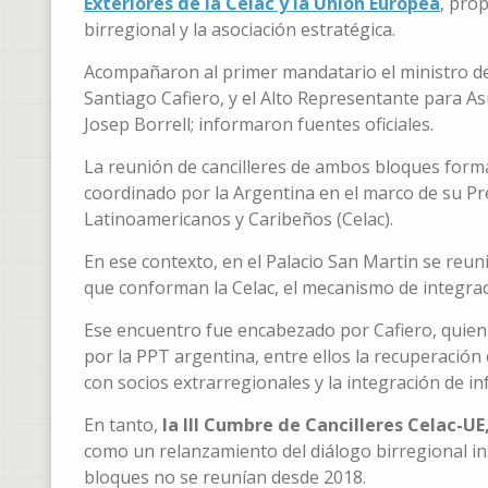
Exteriores de la Celac y la Unión Europea
, pro
birregional y la asociación estratégica.
Acompañaron al primer mandatario el ministro de 
Santiago Cafiero, y el Alto Representante para As
Josep Borrell; informaron fuentes oficiales.
La reunión de cancilleres de ambos bloques forma
coordinado por la Argentina en el marco de su P
Latinoamericanos y Caribeños (Celac).
En ese contexto, en el Palacio San Martin se reun
que conforman la Celac, el mecanismo de integrac
Ese encuentro fue encabezado por Cafiero, quien 
por la PPT argentina, entre ellos la recuperación 
con socios extrarregionales y la integración de i
En tanto,
la III Cumbre de Cancilleres Celac-UE
como un relanzamiento del diálogo birregional i
bloques no se reunían desde 2018.