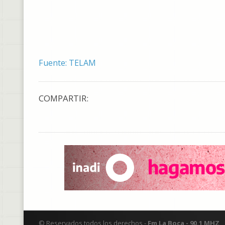
Fuente: TELAM
COMPARTIR:
© Reservados todos los derechos -
Fm La Boca - 90.1 MHZ