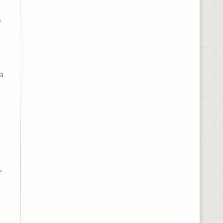
e
a
,