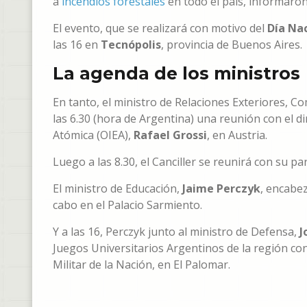
a
incendios forestales
en todo el país, informaron 
El evento, que se realizará con motivo del
Día Na
las 16 en
Tecnópolis
, provincia de Buenos Aires.
La agenda de los ministros
En tanto, el ministro de Relaciones Exteriores, Co
las 6.30 (hora de Argentina) una reunión con el d
Atómica (OIEA),
Rafael Grossi
, en Austria.
Luego a las 8.30, el Canciller se reunirá con su pa
El ministro de Educación,
Jaime Perczyk
, encabez
cabo en el Palacio Sarmiento.
Y a las 16, Perczyk junto al ministro de Defensa,
J
Juegos Universitarios Argentinos de la región co
Militar de la Nación, en El Palomar.