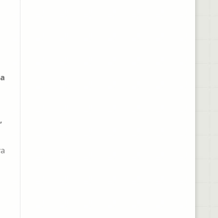
la
,
va