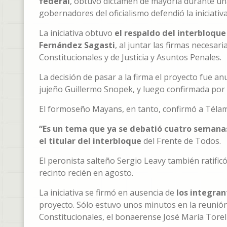
federal
, obtuvo dictamen de mayoría durante un
gobernadores del oficialismo defendió la iniciativa
La iniciativa obtuvo
el respaldo del interbloqu
Fernández Sagasti
, al juntar las firmas necesar
Constitucionales y de Justicia y Asuntos Penales.
La decisión de pasar a la firma el proyecto fue a
jujeño Guillermo Snopek, y luego confirmada por el t
El formoseño Mayans, en tanto, confirmó a Télam qu
“Es un tema que ya se debatió cuatro semanas
el titular del interbloque
del Frente de Todos.
El peronista salteño Sergio Leavy también ratificó 
recinto recién en agosto.
La iniciativa se firmó en ausencia de
los integran
proyecto. Sólo estuvo unos minutos en la reunión
Constitucionales, el bonaerense José María Torel