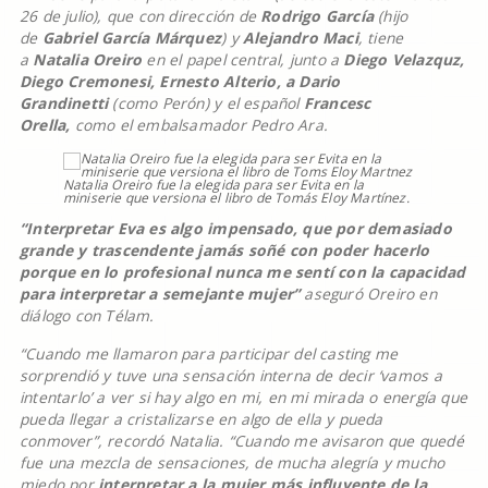
26 de julio), que con dirección de
Rodrigo García
(hijo
de
Gabriel García Márquez
) y
Alejandro Maci
, tiene
a
Natalia Oreiro
en el papel central, junto a
Diego Velazquz,
Diego Cremonesi, Ernesto Alterio, a Dario
Grandinetti
(como Perón) y el español
Francesc
Orella,
como el embalsamador Pedro Ara.
Natalia Oreiro fue la elegida para ser Evita en la
miniserie que versiona el libro de Tomás Eloy Martínez.
“Interpretar Eva
es algo impensado, que por demasiado
grande y trascendente jamás soñé con poder hacerlo
porque en lo profesional nunca me sentí con la capacidad
para interpretar a semejante mujer”
aseguró Oreiro en
diálogo con Télam.
“Cuando me llamaron para participar del casting me
sorprendió y tuve una sensación interna de decir ‘vamos a
intentarlo’ a ver si hay algo en mi, en mi mirada o energía que
pueda llegar a cristalizarse en algo de ella y pueda
conmover”, recordó Natalia. “Cuando me avisaron que quedé
fue una mezcla de sensaciones, de mucha alegría y mucho
miedo por
interpretar a la mujer más influyente de la