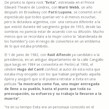
De pronto la ópera rock
“Evita”
, estrenada en el Prince
Edward Theatre de Londres, con
Marti Webb
, un año
después en Broadway con
Patti Lupone
, se convirtió en el
espectáculo que todos querían ver o al menos escuchar,
pero la dictadura argentina, con una censura diferente a la
que existió durante del sangriento golpe de 1955, desde las
sombras no parecía estar de acuerdo con su difusión. Mucho
menos que se recordara a la mujer como la “abanderada de
los humildes”y con el riesgo de convertirse en un emblema
de lo que estaba prohibido..
El 1 de junio de 1982, con
Raúl Alfonsín
ya candidato a la
presidencia, en un antiguo departamento de la calle Cangallo
(que luego en 1984 se convertiría en Perón) al 1900, el
célebre
Hugo del Carril
confesó al autor de esta nota que
estaba muy enojado con los que habían pergeñado aquella
ópera y aseguró que si él pudiera retratar a Evita en una
película
“la mostraría como fue, una mujer entregada
de lleno a su pueblo, hasta el punto que toda su
preocupación, su esfuerzo y su trabajo la llevaron a la
muerte”.
“Ya en su tiempo Evita era un personaje conocido en el