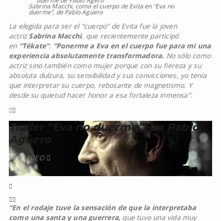
Sabrina Macchi, como el cuerpo de Evita en “Eva no
duerme”, de Pablo Agüero
La elegida para ser el “cuerpo” de Evita fue la joven
actriz
Sabrina Macchi
, que recientemente participó
en
“Tékate”
:
“Ponerme a Eva en el cuerpo fue para mi una
experiencia absolutamente transformadora.
No sólo como
actriz sino también como mujer porque con su fiereza y su
absoluta dulzura, su sensibilidad y sus convicciones, yo tenía
que interpretar su cuerpo, rebosante de magnetismo. Y
desde su quietud hacer honor a esa fortaleza inmensa”.
Trailer “Eva no duerme”, de Pablo
Agüero
VER VIDEO
“En el rodaje tuve la sensación de que la interpretaba
como una santa y una guerrera,
que tuvo una vida muy