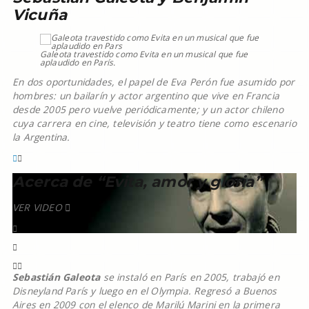
Vicuña
Galeota travestido como Evita en un musical que fue
aplaudido en París.
En dos oportunidades, el papel de Eva Perón fue asumido por
hombres: un bailarín y actor argentino que vive en Francia
desde 2005 pero vuelve periódicamente; y un actor chileno
cuya carrera en cine, televisión y teatro tiene como escenario
la Argentina.
Acerca de “Evita, amor y gloria”
VER VIDEO
Sebastián Galeota
se instaló en París en 2005, trabajó en
Disneyland París y luego en el Olympia. Regresó a Buenos
Aires en 2009 con el elenco de Marilú Marini en la primera