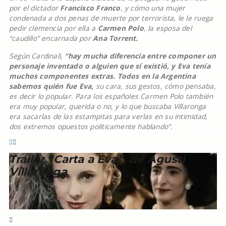
por el dictador
Francisco Franco
, y cómo una mujer
condenada a dos penas de muerte por terrorista, le le ruega
pedir clemencia por ella a
Carmen Polo
, la esposa del
“caudillo” encarnada por
Ana Torrent.
Según Cardinali,
“hay mucha diferencia entre componer un
personaje inventado o alguien que sí existió, y Eva tenía
muchos componentes extras. Todos en la Argentina
sabemos quién fue Eva,
su cara, sus gestos, cómo pensaba,
es decir lo popular. Para los españoles Carmen Polo también
era muy popular, querida o no, y lo que buscaba Villaronga
era sacarlas de las estampitas para verlas en su intimidad,
dos extremos opuestos políticamente hablando”.
Trailer “Carta a Eva”, de Agusti
Villaronga
VER VIDEO