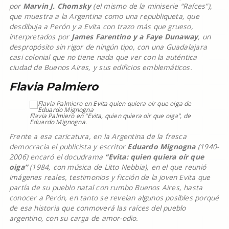
por
Marvin J. Chomsky
(el mismo de la miniserie “Raíces”),
que muestra a la Argentina como una republiqueta, que
desdibuja a Perón y a Evita con trazo más que grueso,
interpretados por
James Farentino y a Faye Dunaway
, un
despropósito sin rigor de ningún tipo, con una Guadalajara
casi colonial que no tiene nada que ver con la auténtica
ciudad de Buenos Aires, y sus edificios emblemáticos.
Flavia Palmiero
Flavia Palmiero en “Evita, quien quiera oir que oiga”, de
Eduardo Mignogna.
Frente a esa caricatura, en la Argentina de la fresca
democracia el publicista y escritor
Eduardo Mignogna
(1940-
2006) encaró el docudrama
“Evita: quien quiera oír que
oiga”
(1984, con música de Litto Nebbia), en el que reunió
imágenes reales, testimonios y ficción de la joven Evita que
partía de su pueblo natal con rumbo Buenos Aires, hasta
conocer a Perón, en tanto se revelan algunos posibles porqué
de esa historia que conmoverá las raíces del pueblo
argentino, con su carga de amor-odio.