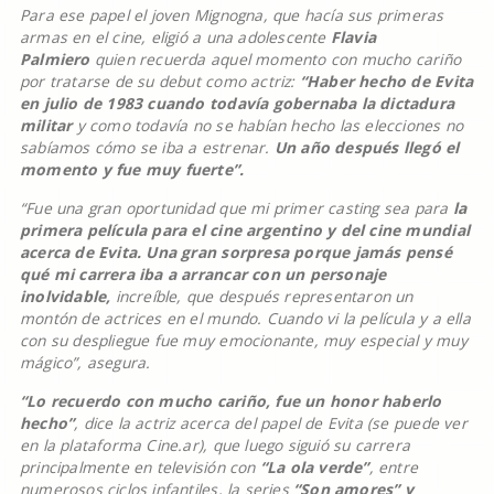
Para ese papel el joven Mignogna, que hacía sus primeras
armas en el cine, eligió a una adolescente
Flavia
Palmiero
quien recuerda aquel momento con mucho cariño
por tratarse de su debut como actriz:
“Haber hecho de Evita
en julio de 1983 cuando todavía gobernaba la dictadura
militar
y como todavía no se habían hecho las elecciones no
sabíamos cómo se iba a estrenar.
Un año después llegó el
momento y fue muy fuerte”.
“Fue una gran oportunidad que mi primer casting sea para
la
primera película para el cine argentino y del cine mundial
acerca de Evita. Una gran sorpresa porque jamás pensé
qué mi carrera iba a arrancar con un personaje
inolvidable,
increíble, que después representaron un
montón de actrices en el mundo. Cuando vi la película y a ella
con su despliegue fue muy emocionante, muy especial y muy
mágico”, asegura.
“Lo recuerdo con mucho cariño, fue un honor haberlo
hecho”
, dice la actriz acerca del papel de Evita (se puede ver
en la plataforma Cine.ar), que luego siguió su carrera
principalmente en televisión con
“La ola verde”
, entre
numerosos ciclos infantiles, la series
“Son amores” y