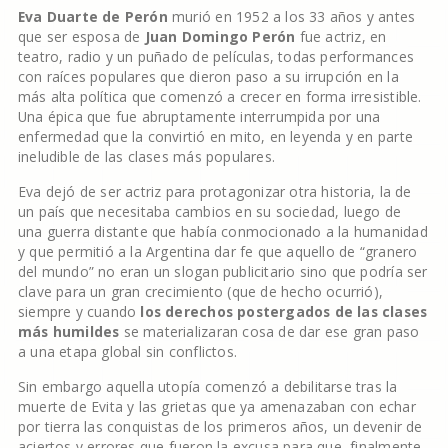
Eva Duarte de Perón
murió en 1952 a los 33 años y antes
que ser esposa de
Juan Domingo Perón
fue actriz, en
teatro, radio y un puñado de películas, todas performances
con raíces populares que dieron paso a su irrupción en la
más alta política que comenzó a crecer en forma irresistible.
Una épica que fue abruptamente interrumpida por una
enfermedad que la convirtió en mito, en leyenda y en parte
ineludible de las clases más populares.
Eva dejó de ser actriz para protagonizar otra historia, la de
un país que necesitaba cambios en su sociedad, luego de
una guerra distante que había conmocionado a la humanidad
y que permitió a la Argentina dar fe que aquello de “granero
del mundo” no eran un slogan publicitario sino que podría ser
clave para un gran crecimiento (que de hecho ocurrió),
siempre y cuando
los derechos postergados de las clases
más humildes
se materializaran cosa de dar ese gran paso
a una etapa global sin conflictos.
Sin embargo aquella utopía comenzó a debilitarse tras la
muerte de Evita y las grietas que ya amenazaban con echar
por tierra las conquistas de los primeros años, un devenir de
aciertos y errores que fueron la excusa para que, finalmente