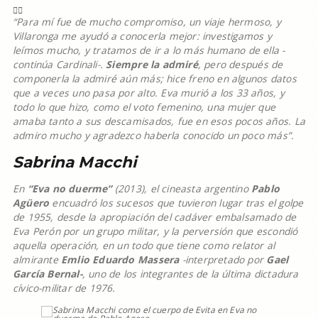
“Para mí fue de mucho compromiso, un viaje hermoso, y
Villaronga me ayudó a conocerla mejor: investigamos y
leímos mucho, y tratamos de ir a lo más humano de ella -
continúa Cardinali-.
Siempre la admiré
, pero después de
componerla la admiré aún más; hice freno en algunos datos
que a veces uno pasa por alto. Eva murió a los 33 años, y
todo lo que hizo, como el voto femenino, una mujer que
amaba tanto a sus descamisados, fue en esos pocos años. La
admiro mucho y agradezco haberla conocido un poco más”.
Sabrina Macchi
En
“Eva no duerme”
(2013), el cineasta argentino
Pablo
Agüero
encuadró los sucesos que tuvieron lugar tras el golpe
de 1955, desde la apropiación del cadáver embalsamado de
Eva Perón por un grupo militar, y la perversión que escondió
aquella operación, en un todo que tiene como relator al
almirante
Emlio Eduardo Massera
-interpretado por
Gael
García Bernal-
, uno de los integrantes de la última dictadura
cívico-militar de 1976.