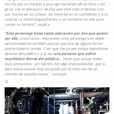
escrito por un francés y que sigo haciendo allí en París y en
giras, soy el peluquero de Eva que vivió todo el tiempo con
sus manos en su cabeza. Se convirtió en su confidente y a su
muerte se volvió esquizofrénico y se convierte en ella para
contar su historia”, explica.
“Este personaje tiene tanta adoración por Eva que quiere
ser ella.
Como actor, interpretar este personaje con doble
personalidad es también pensar que Eva de alguna forma
podría haberla tenido. Creo que fue un personaje importante
delante del público y a la vez
una persona que sufrió
muchísimo detrás del público…
Tener que actuar todas
esas emociones tan fuertes fue algo impresionante, que si
bien nunca estuve muy atrapado por el mito me dio un
montón de satisfacciones”, concluyó.
Trailer “Eva Perón”, de Copi, Teatro
Cervantes
VER VIDEO