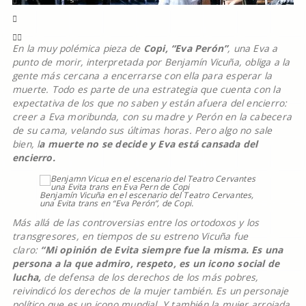
En la muy polémica pieza de
Copi, “Eva Perón”
, una Eva a
punto de morir, interpretada por Benjamín Vicuña, obliga a la
gente más cercana a encerrarse con ella para esperar la
muerte. Todo es parte de una estrategia que cuenta con la
expectativa de los que no saben y están afuera del encierro:
creer a Eva moribunda, con su madre y Perón en la cabecera
de su cama, velando sus últimas horas. Pero algo no sale
bien, l
a muerte no se decide y Eva está cansada del
encierro.
Benjamín Vicuña en el escenario del Teatro Cervantes,
una Evita trans en “Eva Perón”, de Copi.
Más allá de las controversias entre los ortodoxos y los
transgresores, en tiempos de su estreno Vicuña fue
claro:
“Mi opinión de Evita siempre fue la misma. Es una
persona a la que admiro, respeto, es un icono social de
lucha,
de defensa de los derechos de los más pobres,
reivindicó los derechos de la mujer también. Es un personaje
político que es un icono mundial. Y también la mujer arrojada