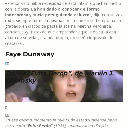
exterior y
no había necesidad de esta infamia que han hecho
con la ópera.
La han dado a conocer de forma
indecorosa y sucia persiguiendo el lucro”
, dijo con su voz
ruda, siempre firme, la misma con la que en su tiempo había
grabado en discos de pasta la eterna Marcha Peronista,
conciente -y triste- de que emprender aquella épica -a esa
altura de su vida-, era una utopía, un sueño imposible de
cristalizar.
Faye Dunaway
Trailer “Evita Perón”, de Marvin J.
Chomsky
VER VIDEO
En ese mismo momento la televisión estadounidense había
estrenado
“Evita Perón”
(1981), mamarracho dirigido