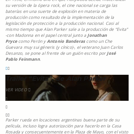
su versión de la ópera rock, el cine nacional se carga las
baterías en una suerte de explosión en materia de
producción como resultado de la implementación de la
legislación de protección a la producción nacional. Casi al
mismo tiempo que Alan Parker sale a la producción de “Evita”
-con Madonna en el papel central junto a
Jonathan
Pryce
como Perón y
Antonio Banderas
como un Che
Guevara muy sui géneris (y cínico)-, el veterano Juan Carlos
Desanzo, se pone al frente de un guión escrito por
José
Pablo Feinmann
.
Trailer “Evita”, de Alan Parker
VER VIDEO
Parker rueda en locaciones argentinas buena parte de su
película, incluso logra autorización para hacerlo en la Casa
Rosada y consecuentemente en la Plaza de Mayo, con el visto