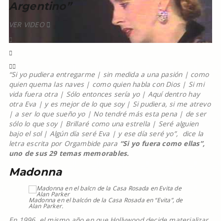
Argentino”
VER VIDEO
“Si yo pudiera entregarme | sin medida a una pasión | como
quien quema las naves | como quien habla con Dios | Si mi
vida fuera otra | Sólo entonces sería yo | Aquí dentro hay
otra Eva | y es mejor de lo que soy | Si pudiera, si me atrevo
| a ser lo que sueño yo | No tendré más esta pena | de ser
sólo lo que soy | Brillaré como una estrella | Seré alguien
bajo el sol | Algún día seré Eva | y ese día seré yo”, dice la
letra escrita por Orgambide para
“Si yo fuera como ellas”,
uno de sus 29 temas memorables.
Madonna
Madonna en el balcón de la Casa Rosada en “Evita”, de
Alan Parker.
En 1996, el mismo año en que Hollywood decide materializar