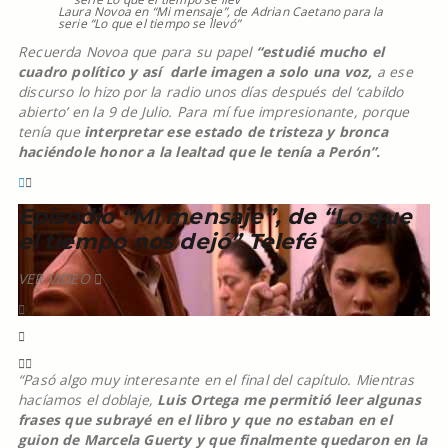
Laura Novoa en “Mi mensaje”, de Adrian Caetano para la
serie “Lo que el tiempo se llevó”
Recuerda Novoa que para su papel
“estudié mucho el
cuadro político y así darle imagen a solo una voz,
a ese
discurso lo hizo por la radio unos días después del ‘cabildo
abierto’ en la 9 de Julio. Para mí fue impresionante, porque
tenía que
interpretar ese estado de tristeza y bronca
haciéndole honor a la lealtad que le tenía a Perón”.
Episodio “Mi mensaje”, de “Lo que
el tiempo nos dejó” Telefé
VER VIDEO
“Pasó algo muy interesante en el final del capítulo. Mientras
hacíamos el doblaje,
Luis Ortega me permitió leer algunas
frases que subrayé en el libro y que no estaban en el
guion de Marcela Guerty y que finalmente quedaron en la