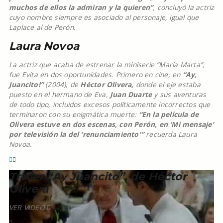
muchos de ellos la admiran y la quieren”
, concluyó la actriz
cuyo nombre siempre es asociado al personaje, igual que
Laplace al de Perón.
Laura Novoa
La actriz que acaba de estrenar la miniserie “María Marta”,
fue Evita en dos oportunidades. Primero en cine, en
“Ay,
Juancito!”
(2004), de
Héctor Olivera,
donde el eje estaba
puesto en el hermano de Eva,
Juan Duarte
y sus aventuras
de todo tipo, incluidos excesos políticamente incorrectos que
terminaron con su enigmática muerte:
“En la película de
Olivera estuve en dos escenas, con Perón, en ‘Mi mensaje’
por televisión la del ‘renunciamiento'”
recuerda Laura
Novoa.
Trailer “Ay Juancito”, de Héctor
Olivera
VER VIDEO