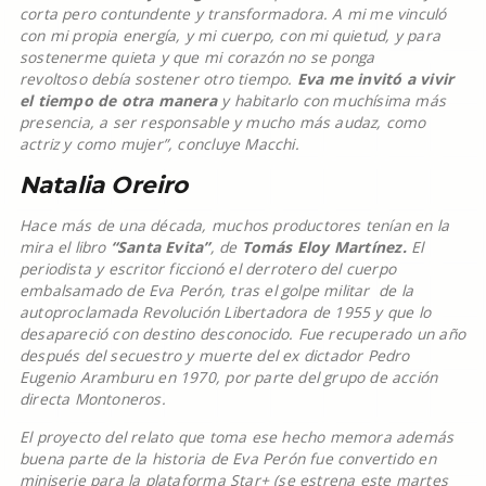
corta pero contundente y transformadora. A mi me vinculó
con mi propia energía, y mi cuerpo, con mi quietud, y para
sostenerme quieta y que mi corazón no se ponga
revoltoso debía sostener otro tiempo.
Eva me invitó a vivir
el tiempo de otra manera
y habitarlo con muchísima más
presencia, a ser responsable y mucho más audaz, como
actriz y como mujer”, concluye Macchi.
Natalia Oreiro
Hace más de una década, muchos productores tenían en la
mira el libro
“Santa Evita”
, de
Tomás Eloy Martínez.
El
periodista y escritor ficcionó el derrotero del cuerpo
embalsamado de Eva Perón, tras el golpe militar de la
autoproclamada Revolución Libertadora de 1955 y que lo
desapareció con destino desconocido. Fue recuperado un año
después del secuestro y muerte del ex dictador Pedro
Eugenio Aramburu en 1970, por parte del grupo de acción
directa Montoneros.
El proyecto del relato que toma ese hecho memora además
buena parte de la historia de Eva Perón fue convertido en
miniserie para la plataforma Star+ (se estrena este martes