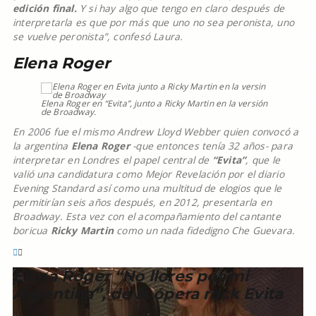
edición final.
Y si hay algo que tengo en claro después de
interpretarla es que por más que uno no sea peronista, uno
se vuelve peronista”, confesó Laura.
Elena Roger
Elena Roger en “Evita”, junto a Ricky Martin en la versión
de Broadway.
En 2006 fue el mismo Andrew Lloyd Webber quien convocó a
la argentina
Elena Roger
-que entonces tenía 32 años- para
interpretar en Londres el papel central de
“Evita”
, que le
valió una candidatura como Mejor Revelación por el diario
Evening Standard así como una multitud de elogios que le
permitirían seis años después, en 2012, presentarla en
Broadway. Esta vez con el acompañamiento del cantante
boricua
Ricky Martin
como un nada fidedigno Che Guevara.
Elena Roger “No llores por mi
Argentina”, de la ópera rock Evita