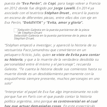
puesta de
“Eva Perón”,
de
Copi
, para luego volver a Francia
en 2012 donde fue dirigido por
Jorge Lavelli.
En 2014 ya
asociado con el teatrista
Stéphan Druet ,
encaró la puesta
en escena de diferentes piezas, entre ellas dos con eje en
Eva Perón,
“DolcEVITA”
y
“Evita, amor y gloria”.
Sebastián Galeota en la puesta parisiense de la pieza de
Stephan Druet.
“Stéphan empezó a investigar, y apareció la historia de su
vestuarista Paco Jamandreu que convirtieron en un
peluquero ficticio, Julio, quien
se viste de Evita para contar
su historia
, y que a la muerte de la verdadera desdobla su
personalidad entre él mismo y el personaje”, recuerda
Galeota. “Te cuenta la historia desde sus comienzos hasta su
muerte donde es un desdoblamiento permanente con la
esquizofrenia siempre presente, muchos personajes en uno
solo”
“Interpretar el papel de Eva fue algo impresionante no solo
porque fue en París con el que puedo contar la historia
política argentina, sino porque
es controversial en el cual
hay que actuar demasiadas cosas
. En este espectáculo