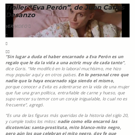
Trailer “Eva Perón”, de Juan Carlos
Desanzo
VER VIDEO
“Sin lugar a duda el haber encarnado a Eva Perón es un
regalo que le da la vida a una actriz muy de cada tanto”
,
dice Goris. “Me modificó en lo laboral muchísimo, me hizo
muy popular aquí y en otros países.
En lo personal creo que
nadie que la haya encarnado siga siendo el mismo,
porque conocer a Evita es adentrarse en la vida de una mujer
que fue una gran política, entrañable de carne y hueso, que
supo vencer su temor con un coraje inigualable, lo cual no es
frecuente”, agregó.
“Es una de las figuras más queridas de la historia del siglo 20,
y cumple todos los mitos:
nadie como ella encarnó las
dicotomías: santa-prostituta, mito blanco-mito negro,
pero aún los que celebran el mito negro, doy fe que