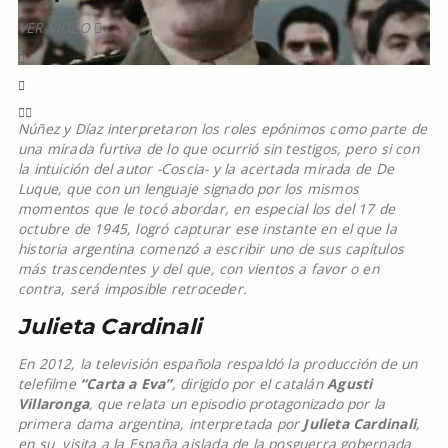
VER VIDEO
Núñez y Díaz interpretaron los roles epónimos como parte de
una mirada furtiva de lo que ocurrió sin testigos, pero si con
la intuición del autor -Coscia- y la acertada mirada de De
Luque, que con un lenguaje signado por los mismos
momentos que le tocó abordar, en especial los del 17 de
octubre de 1945, logró capturar ese instante en el que la
historia argentina comenzó a escribir uno de sus capítulos
más trascendentes y del que, con vientos a favor o en
contra, será imposible retroceder.
Julieta Cardinali
En 2012, la televisión española respaldó la producción de un
telefilme
“Carta a Eva”
, dirigido por el catalán
Agusti
Villaronga
, que relata un episodio protagonizado por la
primera dama argentina, interpretada por
Julieta Cardinali
,
en su visita a la España aislada de la posguerra gobernada