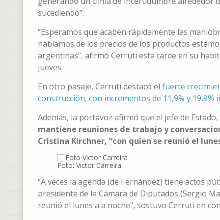
generando un clima de incertidumbre alrededor d
sucediendo”.
“Esperamos que acaben rápidamente las maniobra
hablamos de los precios de los productos estamos
argentinas”, afirmó Cerruti esta tarde en su habi
jueves.
En otro pasaje, Cerruti destacó el
fuerte crecimien
construcción, con incrementos de 11,9% y 19,9% 
Además, la portavoz afirmó que el jefe de Estado,
mantiene reuniones de trabajo y conversacion
Cristina Kirchner, “con quien se reunió el lune
Foto: Victor Carreira.
“A veces la agenda (de Fernández) tiene actos púb
presidente de la Cámara de Diputados (Sergio Mas
reunió el lunes a a noche”, sostuvo Cerruti en co