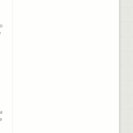
io
e
ea
e