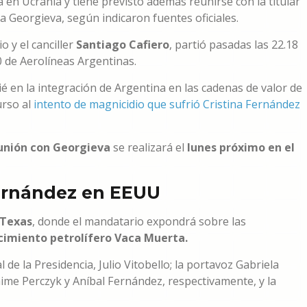
a en Ucrania y tiene previsto además reunirse con la titular
a Georgieva, según indicaron fuentes oficiales.
 y el canciller
Santiago Cafiero
, partió pasadas las 22.18
0 de Aerolíneas Argentinas.
ié en la integración de Argentina en las cadenas de valor de
urso al
intento de magnicidio que sufrió Cristina Fernández
unión con Georgieva
se realizará el
lunes próximo en el
Fernández en EEUU
 Texas
, donde el mandatario expondrá sobre las
acimiento petrolífero Vaca Muerta.
de la Presidencia, Julio Vitobello; la portavoz Gabriela
Jaime Perczyk y Aníbal Fernández, respectivamente, y la