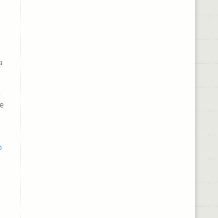
a
a
te
o