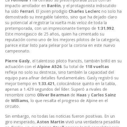
impacto arrollador en
Baréin
, y el protagonista indiscutido
ha sido
Ferrari
. El joven prodigio
Charles Leclerc
no solo ha
demostrado su innegable talento, sino que ha dejado claro
su potencial al registrar la vuelta más veloz de toda la
pretemporada, con un impresionante tiempo de
1:31.992
.
Este monegasco de 25 años, quien ha cimentado su
reputación como uno de los mejores pilotos de la categoría,
parece estar listo para pelear por la corona en este nuevo
campeonato.
Pierre Gasly
, el talentoso piloto francés, también brilló en su
actuación con el
Alpine A526
. Su total de
118 vueltas
refleja no solo su destreza, sino también la capacidad del
equipo para afinar detalles fundamentales. Gasly registró su
mejor tiempo en
1:33.421
, colocándose quinto en la tabla,
apenas a 1.429 segundos del líder. Superó a rivales de
renombre como
Oliver Bearman
de
Haas
y
Carlos Sainz
de
Williams
, lo que resalta el progreso de Alpine en el
circuito.
Sin embargo, no todas las noticias fueron positivas. En un
giro inesperado,
Aston Martin
vivió una verdadera pesadilla