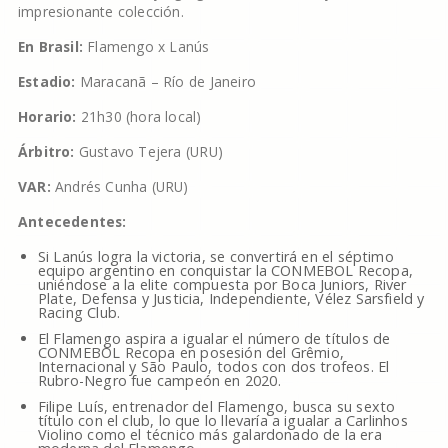
impresionante colección.
En Brasil:
Flamengo x Lanús
Estadio:
Maracanã – Río de Janeiro
Horario:
21h30 (hora local)
Árbitro:
Gustavo Tejera (URU)
VAR:
Andrés Cunha (URU)
Antecedentes:
Si Lanús logra la victoria, se convertirá en el séptimo
equipo argentino en conquistar la CONMEBOL Recopa,
uniéndose a la elite compuesta por Boca Juniors, River
Plate, Defensa y Justicia, Independiente, Vélez Sarsfield y
Racing Club.
El Flamengo aspira a igualar el número de títulos de
CONMEBOL Recopa en posesión del Grêmio,
Internacional y São Paulo, todos con dos trofeos. El
Rubro-Negro fue campeón en 2020.
Filipe Luís, entrenador del Flamengo, busca su sexto
título con el club, lo que lo llevaría a igualar a Carlinhos
Violino como el técnico más galardonado de la era