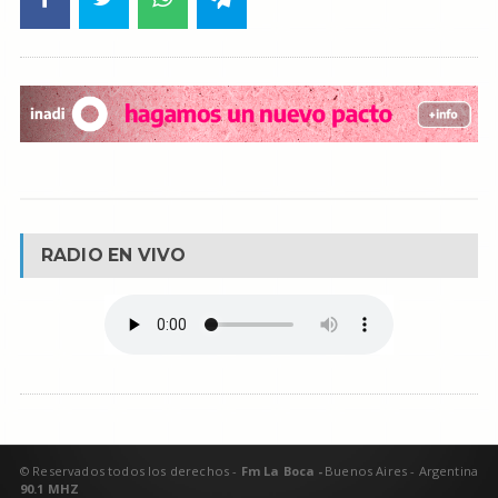
RADIO EN VIVO
© Reservados todos los derechos -
Fm La Boca -
Buenos Aires - Argentina
90.1 MHZ