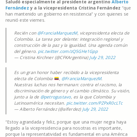
Saludó especialmente al presidente argentino
Alberto
Fernández
y a la vicepresidenta Cristina Fernández
“que
han mantenido un gobierno en resistencia” y con quienes se
reunió este viernes.
Recién con
@FranciaMarquezM
, vicepresidenta electa de
Colombia. La tarea por delante: integración regional y
construcción de la paz y la igualdad. Una agenda común
del género.
pic.twitter.com/zQ5GHe1Gpp
— Cristina Kirchner (@CFKArgentina)
July 29, 2022
Es un gran honor haber recibido a la vicepresidenta
electa de Colombia
,
@FranciaMarquezM
.
Nuestras luchas nos hermanan: contra el racismo, la
discriminación de género y el cambio climático. Su visión,
junto a la de
@petrogustavo
, es la que Colombia y
Latinoamérica necesitan.
pic.twitter.com/PZPxR0cLTc
— Alberto Fernández (@alferdez)
July 29, 2022
“Estoy agrandada y feliz, porque que una mujer negra haya
llegado a la vicepresidencia para nosotras es importante,
porque la representatividad es fundamental en una América