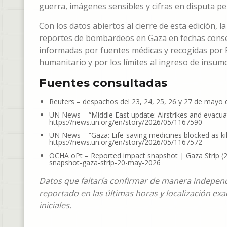
guerra, imágenes sensibles y cifras en disputa p
Con los datos abiertos al cierre de esta edición, 
reportes de bombardeos en Gaza en fechas consecut
informadas por fuentes médicas y recogidas por 
humanitario y por los límites al ingreso de insumo
Fuentes consultadas
Reuters – despachos del 23, 24, 25, 26 y 27 de mayo
UN News – “Middle East update: Airstrikes and evacuat
https://news.un.org/en/story/2026/05/1167590
UN News – “Gaza: Life-saving medicines blocked as kil
https://news.un.org/en/story/2026/05/1167572
OCHA oPt – Reported impact snapshot | Gaza Strip (2
snapshot-gaza-strip-20-may-2026
Datos que faltaría confirmar de manera independie
reportado en las últimas horas y localización e
iniciales.