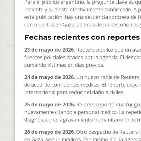
Para el público argentino, la pregunta clave es q
reciente y qué está efectivamente confirmado. A p
esta publicación, hay una secuencia concreta de 
con muertos en Gaza, además de partes oficiales y
Fechas recientes con reportes
23 de mayo de 2026.
Reuters publicó que un ataq
fuentes policiales citadas por la agencia. El desp
sumando víctimas en días previos.
24 de mayo de 2026.
Un nuevo cable de Reuters i
de acuerdo con fuentes médicas. El reporte descr
internacional para reducir el daño a civiles.
25 de mayo de 2026.
Reuters reportó que fuego i
nuevamente citando a personal médico. La repetici
diagnóstico de agravamiento humanitario en ter
26 de mayo de 2026.
Otro despacho de Reuters in
en Gaza, según médicos. Ese mismo día, la agenc