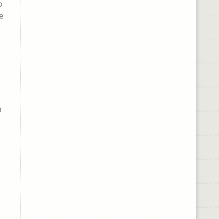
o
e
n