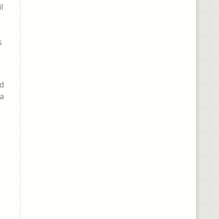
l
s
ad
ia