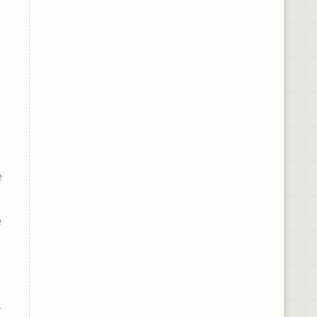
e
e
r