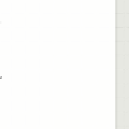
l
l
e