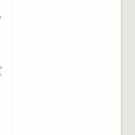
e
as
n