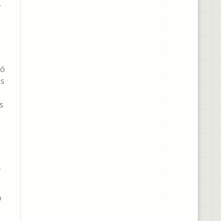
r
ió
es
s
,
o