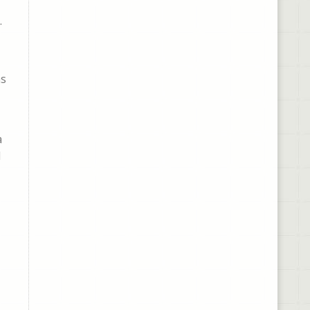
.
as
a
l