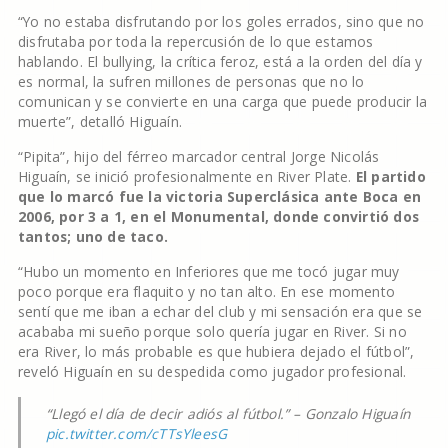
“Yo no estaba disfrutando por los goles errados, sino que no
disfrutaba por toda la repercusión de lo que estamos
hablando. El bullying, la crítica feroz, está a la orden del día y
es normal, la sufren millones de personas que no lo
comunican y se convierte en una carga que puede producir la
muerte”, detalló Higuaín.
“Pipita”, hijo del férreo marcador central Jorge Nicolás
Higuaín, se inició profesionalmente en River Plate.
El partido
que lo marcó fue la victoria Superclásica ante Boca en
2006, por 3 a 1, en el Monumental, donde convirtió dos
tantos; uno de taco.
“Hubo un momento en Inferiores que me tocó jugar muy
poco porque era flaquito y no tan alto. En ese momento
sentí que me iban a echar del club y mi sensación era que se
acababa mi sueño porque solo quería jugar en River. Si no
era River, lo más probable es que hubiera dejado el fútbol”,
reveló Higuaín en su despedida como jugador profesional.
“Llegó el día de decir adiós al fútbol.” – Gonzalo Higuaín
pic.twitter.com/cTTsYleesG