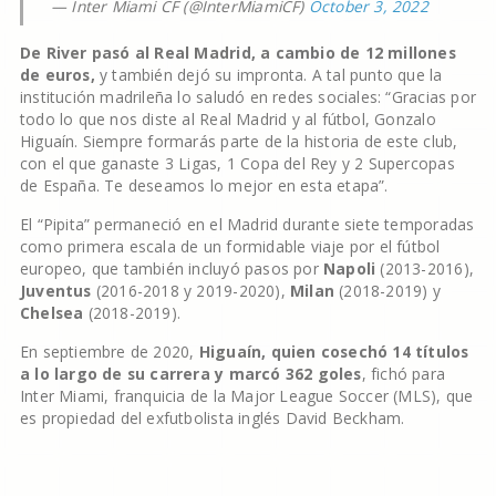
— Inter Miami CF (@InterMiamiCF)
October 3, 2022
De River pasó al Real Madrid, a cambio de 12 millones
de euros,
y también dejó su impronta. A tal punto que la
institución madrileña lo saludó en redes sociales: “Gracias por
todo lo que nos diste al Real Madrid y al fútbol, Gonzalo
Higuaín. Siempre formarás parte de la historia de este club,
con el que ganaste 3 Ligas, 1 Copa del Rey y 2 Supercopas
de España. Te deseamos lo mejor en esta etapa”.
El “Pipita” permaneció en el Madrid durante siete temporadas
como primera escala de un formidable viaje por el fútbol
europeo, que también incluyó pasos por
Napoli
(2013-2016),
Juventus
(2016-2018 y 2019-2020),
Milan
(2018-2019) y
Chelsea
(2018-2019).
En septiembre de 2020,
Higuaín, quien cosechó 14 títulos
a lo largo de su carrera y marcó 362 goles
, fichó para
Inter Miami, franquicia de la Major League Soccer (MLS), que
es propiedad del exfutbolista inglés David Beckham.