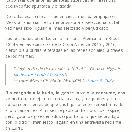
futbolistas que ante las derrotas sucesivas en instancias
decisivas fue apuntada y criticada.
De todas esas críticas, que en cierta medida empujaron a
Messi a renunciar de forma provisoria al seleccionado, tal
vez haya sido Higuaín el más afectado y perjudicado.
Las ocasiones perdidas en la final ante Alemania en Brasil
2014 y en las ediciones de la Copa América 2015 y 2016,
dieron pie a burlas reiteradas en las redes sociales, a través
de los memes.
“Llegó el día de decir adiós al fútbol.” – Gonzalo Higuaín
pic.twitter.com/cTTsYleesG
— Inter Miami CF (@InterMiamiCF)
October 3, 2022
“La cargada o la burla, la gente lo ve y lo consume, eso
se instala
, por ejemplo, en las casas, y los padres y madres
no son conscientes de que sus hijos pueden ser víctimas de
ello o causantes. A mí se me pedía un tiempo, que respire,
pero, ¿por los goles errados o por todo lo que se produjo
con lo otro?”, manifestó Higuaín en una entrevista reciente
en ESPN.