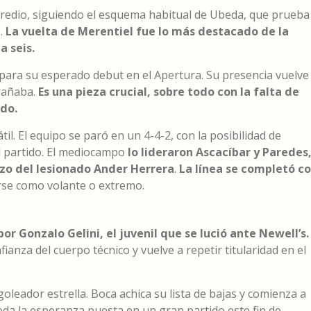
 Predio, siguiendo el esquema habitual de Ubeda, que prueba
o.
La vuelta de Merentiel fue lo más destacado de la
a seis.
para su esperado debut en el Apertura. Su presencia vuelve
trañaba.
Es una pieza crucial, sobre todo con la falta de
ndo.
l. El equipo se paró en un 4-4-2, con la posibilidad de
l partido. El mediocampo
lo lideraron Ascacíbar y Paredes
o del lesionado Ander Herrera
.
La línea se completó c
rse como volante o extremo.
 Gonzalo Gelini, el juvenil que se lució ante Newell’s.
fianza del cuerpo técnico y vuelve a repetir titularidad en el
oleador estrella. Boca achica su lista de bajas y comienza a
da la esperanza puesta en un gran partido este fin de