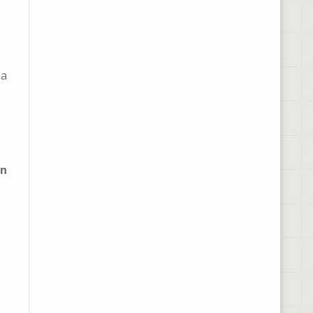
 a
,
on