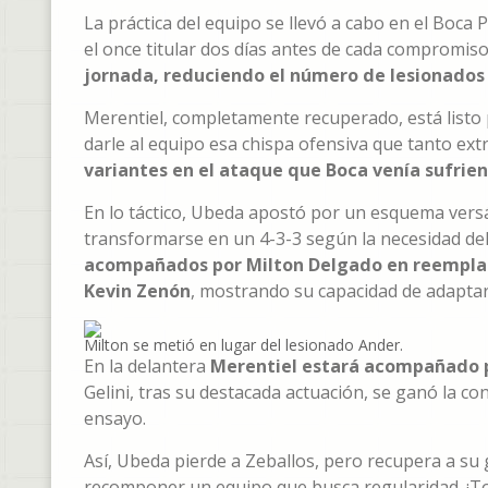
La práctica del equipo se llevó a cabo en el Boca
el once titular dos días antes de cada compromis
jornada, reduciendo el número de lesionados 
Merentiel, completamente recuperado, está listo 
darle al equipo esa chispa ofensiva que tanto ex
variantes en el ataque que Boca venía sufrie
En lo táctico, Ubeda apostó por un esquema versáti
transformarse en un 4-3-3 según la necesidad de
acompañados por Milton Delgado en reemplaz
Kevin Zenón
, mostrando su capacidad de adapta
Milton se metió en lugar del lesionado Ander.
En la delantera
Merentiel estará acompañado por
Gelini, tras su destacada actuación, se ganó la con
ensayo.
Así, Ubeda pierde a Zeballos, pero recupera a su g
recomponer un equipo que busca regularidad. ¡To