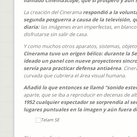
llamado CinemaScope, que sí prosperó y aún s
La creación del Cinerama
respondió a la volunt
segunda posguerra a causa de la televisión, 
diaria:
las imágenes eran imperfectas, en blanco 
disfrutarse sin salir de casa.
Y como muchos otros aparatos, sistemas, objetos
Cinerama tuvo un origen bélico: durante la S
ideado un panel con nueve proyectores sincro
servía para practicar defensa antiaérea
. Cine
curvada que cubriera el área visual humana.
Añadió lo que entonces se llamó “sonido este
aparte, que se iba a reproducir en decenas de al
1952 cualquier espectador se sorprendía al se
lugares puntuales en la imagen y aún fuera de 