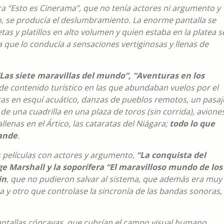
ra “Esto es Cinerama”, que no tenía actores ni argumento y
o, se producía el deslumbramiento. La enorme pantalla se
tas y platillos en alto volumen y quien estaba en la platea s
que lo conducía a sensaciones vertiginosas y llenas de
“Las siete maravillas del mundo”, “Aventuras en los
 de contenido turístico en las que abundaban vuelos por el
cas en esquí acuático, danzas de pueblos remotos, un pasaj
o de una cuadrilla en una plaza de toros (sin corrida), avione
lenas en el Ártico, las cataratas del Niágara;
todo lo que
ande
.
s películas con actores y argumento,
“La conquista del
 Marshall y la soporífera “El maravilloso mundo de los
in
, que no pudieron salvar al sistema, que además era muy
 y otro que controlase la sincronía de las bandas sonoras,
antallas cóncavas, que cubrían el campo visual humano,