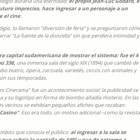
odigio duraría una eternidad:
el propio Jean-Luc Godard, 
futuro impreciso, hace ingresar a un personaje a un
 el cine
.
digio, lo llamaron “diversión de feria” y se preguntaron cóm
rar “La fuente de la doncella” sin que perdiera intimidad y
era capital sudamericana de mostrar el sistema: fue el 4
pú 336,
una inmensa sala del siglo XIX (1894) que cambió de
 teatro, ópera, zarzuela, varietés, circos con animales y
ron sus temporadas.
es Cinerama” fue un acontecimiento social: la publicidad se
 y su logotipo en forma de biombo añadía misterio. En las
es vecinos se exhibían pequeños afiches que rezaban:
 Casino”
. Eso era todo, un motivo adicional –como la revista
 ámbito que conocía el público:
al ingresar a la sala se
que cubría la pantalla de 140° y que de extremo a