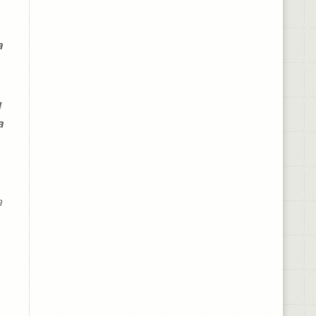
a
l
a
a