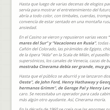
Hasta que luego de varias decenas de elogios pa
servía para mostrar el entretenimiento del futur
abría a todo color, con timbales, cuerdas, trompe
convencía de estar sentado en una montaña rusa 
ansiedad.
En el Casino se vieron y repusieron varias veces
mares del Sur” y “Vacaciones en Rusia”
, todas
Cañón del Colorado, las pirámides de Egipto, chi
de la ópera “Aída” en la Scala de Milán, el paseíll
supersónicos, los canales de Venecia, cazas de bal
mostraba Cinerama debía ser grande, muy gr
Hasta que el público se aburrió y se lanzaron do
Oeste”, de John Ford, Henry Hathaway y George
hermanos Grimm”, de Geroge Pal y Henry Lev
caro. Se necesitaba un operador para cada cabina
más algún otro ayudante. Así, Cinerama moría.
En la década de 1960 se creía que las enormes p