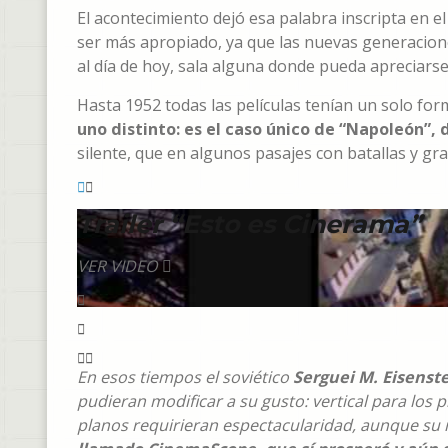
El acontecimiento dejó esa palabra inscripta en el
ser más apropiado, ya que las nuevas generacion
al día de hoy, sala alguna donde pueda apreciarse
Hasta 1952 todas las películas tenían un solo fo
uno distinto: es el caso único de “Napoleón”,
silente, que en algunos pasajes con batallas y 
Trailer “Esto es Cinerama”
VER VIDEO
En esos tiempos el soviético
Serguei M. Eisenst
pudieran modificar a su gusto: vertical para los
planos requirieran espectacularidad, aunque su