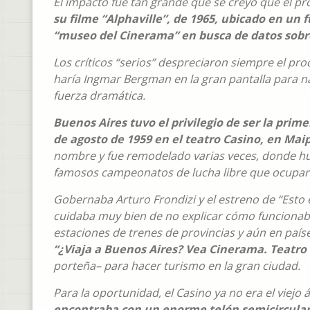
El impacto fue tan grande que se creyó que el pr
su filme “Alphaville”, de 1965, ubicado en un 
“museo del Cinerama” en busca de datos sobre
Los críticos “serios” despreciaron siempre el pro
haría Ingmar Bergman en la gran pantalla para nar
fuerza dramática.
Buenos Aires tuvo el privilegio de ser la prim
de agosto de 1959 en el teatro Casino, en Mai
nombre y fue remodelado varias veces, donde hubo
famosos campeonatos de lucha libre que ocupa
Gobernaba Arturo Frondizi y el estreno de “Esto 
cuidaba muy bien de no explicar cómo funcionaba
estaciones de trenes de provincias y aún en país
“¿Viaja a Buenos Aires? Vea Cinerama. Teatro
porteña– para hacer turismo en la gran ciudad.
Para la oportunidad, el Casino ya no era el viejo
encontraba con un enorme telón semicircular 