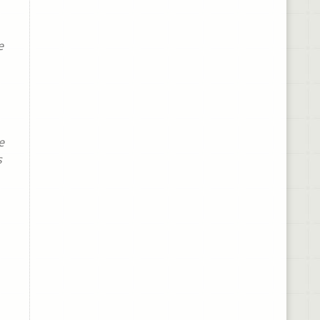
e
e
s