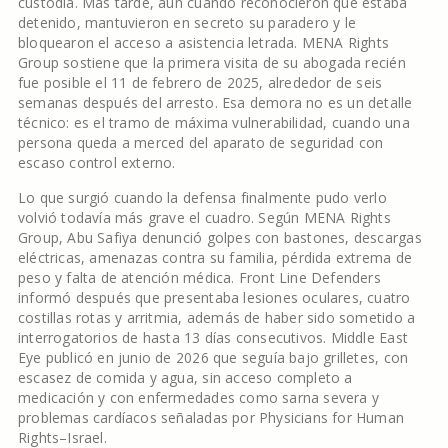
custodia. Más tarde, aun cuando reconocieron que estaba
detenido, mantuvieron en secreto su paradero y le
bloquearon el acceso a asistencia letrada. MENA Rights
Group sostiene que la primera visita de su abogada recién
fue posible el 11 de febrero de 2025, alrededor de seis
semanas después del arresto. Esa demora no es un detalle
técnico: es el tramo de máxima vulnerabilidad, cuando una
persona queda a merced del aparato de seguridad con
escaso control externo.
Lo que surgió cuando la defensa finalmente pudo verlo
volvió todavía más grave el cuadro. Según MENA Rights
Group, Abu Safiya denunció golpes con bastones, descargas
eléctricas, amenazas contra su familia, pérdida extrema de
peso y falta de atención médica. Front Line Defenders
informó después que presentaba lesiones oculares, cuatro
costillas rotas y arritmia, además de haber sido sometido a
interrogatorios de hasta 13 días consecutivos. Middle East
Eye publicó en junio de 2026 que seguía bajo grilletes, con
escasez de comida y agua, sin acceso completo a
medicación y con enfermedades como sarna severa y
problemas cardíacos señaladas por Physicians for Human
Rights–Israel.