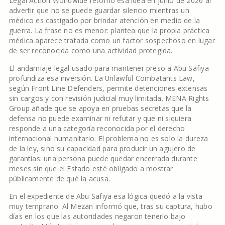
Legal Action Worldwide retomó esa idea en junio de 2026 al
advertir que no se puede guardar silencio mientras un
médico es castigado por brindar atención en medio de la
guerra. La frase no es menor: plantea que la propia práctica
médica aparece tratada como un factor sospechoso en lugar
de ser reconocida como una actividad protegida.
El andamiaje legal usado para mantener preso a Abu Safiya
profundiza esa inversión. La Unlawful Combatants Law,
según Front Line Defenders, permite detenciones extensas
sin cargos y con revisión judicial muy limitada. MENA Rights
Group añade que se apoya en pruebas secretas que la
defensa no puede examinar ni refutar y que ni siquiera
responde a una categoría reconocida por el derecho
internacional humanitario. El problema no es solo la dureza
de la ley, sino su capacidad para producir un agujero de
garantías: una persona puede quedar encerrada durante
meses sin que el Estado esté obligado a mostrar
públicamente de qué la acusa.
En el expediente de Abu Safiya esa lógica quedó a la vista
muy temprano. Al Mezan informó que, tras su captura, hubo
días en los que las autoridades negaron tenerlo bajo