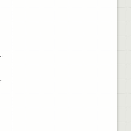
a
ia
r