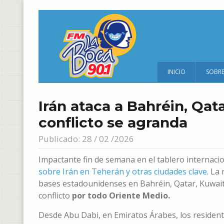
INICIO
SOBR
Irán ataca a Bahréin, Qata
conflicto se agranda
Publicado: 28 / 02 /2026
Impactante fin de semana en el tablero internaci
sobre Irán en Teherán y otras ciudades clave
. La
bases estadounidenses en Bahréin, Qatar, Kuwait
conflicto
por todo Oriente Medio.
Desde Abu Dabi, en Emiratos Árabes, los residen