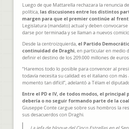
Luego de que Mattarella rechazara la renuncia de 
política,
las discusiones entre los distintos par
margen para que el premier continúe al frent
Legislatura (mandato) actual y deben convocarse 
darse por terminada y se llaman a nuevos comicio
Desde la centroizquierda,
el Partido Democrático
continuidad de Draghi
, en particular en medio 
definir el destino de los 209.000 millones de eur
“Haremos todo lo posible para convencer al pres
todavía necesita su calidad: es el italiano con más
momento tan difícil”, adelantó a Télam el diputado
Entre el PD e IV, de todos modos, el principal
debería o no seguir formando parte de la coal
Giuseppe Conte cargue sobre sus hombros la respo
sus desacuerdos con Draghi.
La jefa de bloque del Cinco Estrellas en el S