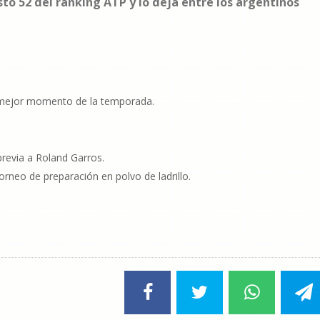
sto 52 del ranking ATP y lo deja entre los argentinos
u mejor momento de la temporada.
o
previa a Roland Garros.
orneo de preparación en polvo de ladrillo.