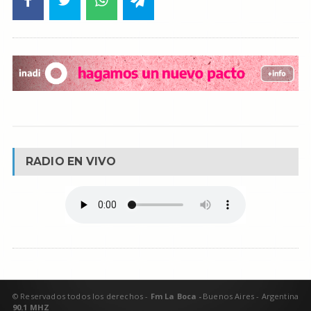
RADIO EN VIVO
© Reservados todos los derechos -
Fm La Boca -
Buenos Aires - Argentina
90.1 MHZ