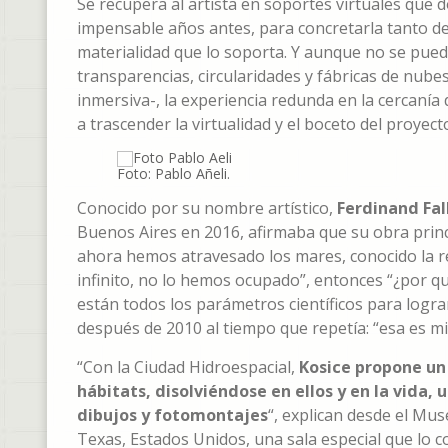
Se recupera al artista en soportes virtuales que
impensable años antes, para concretarla tanto de
materialidad que lo soporta. Y aunque no se pueda 
transparencias, circularidades y fábricas de nub
inmersiva-, la experiencia redunda en la cercanía 
a trascender la virtualidad y el boceto del proyect
Foto: Pablo Añeli.
Conocido por su nombre artístico,
Ferdinand Fal
Buenos Aires en 2016, afirmaba que su obra princi
ahora hemos atravesado los mares, conocido la red
infinito, no lo hemos ocupado”, entonces “¿por qu
están todos los parámetros científicos para logr
después de 2010 al tiempo que repetía: “esa es m
“Con la Ciudad Hidroespacial,
Kosice propone un 
hábitats, disolviéndose en ellos y en la vida
dibujos y fotomontajes
“, explican desde el Mu
Texas, Estados Unidos, una sala especial que lo c