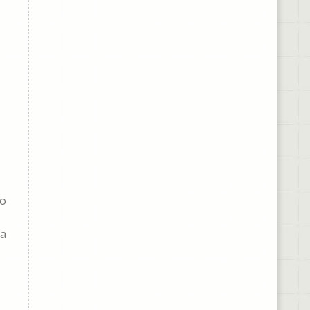
go
la