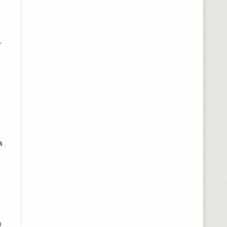
r
a
a