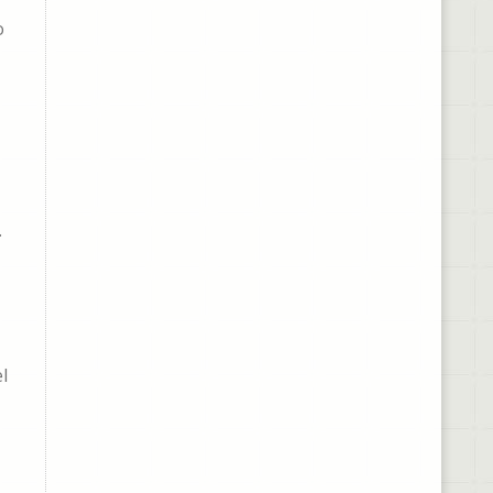
o
.
l