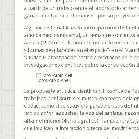
nuevos hábitats para el hombre, sus obras e ide
a partir de un trabajo entre el laboratorio argent
ganador del premio Ibermuseo por su proyecto en s
Algo incuestionable es
lo anticipatorio de la ob
agenda medioambiental, un tema que comienza a 
Arturo (1944) con “El hombre no ha de terminar e
y formas desplazables en el espacio”- en el Manif
“Ciudad Hidroespacial” nacido a mediados de la dé
investigaciones científicas sobre la construcción 
Foto: Pablo Añeli.
La propuesta artística, científica y filosófica de 
trabajada por
Uxart
y el museo con tecnología e
ciudad, como si se estuviera parado en sus distin
uso de gafas;
escuchar la voz del artista, recon
alta definición
(4k holográfico). También trabajan
que implican la interacción directa del movimiento