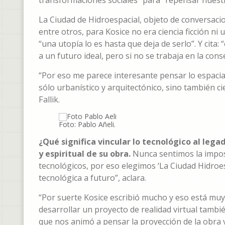
transformaciones sociales” para “repensar nuestr
La Ciudad de Hidroespacial, objeto de conversac
entre otros, para Kosice no era ciencia ficción ni 
“una utopía lo es hasta que deja de serlo”. Y cita
a un futuro ideal, pero si no se trabaja en la con
“Por eso me parece interesante pensar lo espacia
sólo urbanístico y arquitectónico, sino también ci
Fallik.
Foto: Pablo Añeli.
¿Qué significa vincular lo tecnológico al leg
y espiritual de su obra.
Nunca sentimos la impos
tecnológicos, por eso elegimos ‘La Ciudad Hidroesp
tecnológica a futuro”, aclara.
“Por suerte Kosice escribió mucho y eso está mu
desarrollar un proyecto de realidad virtual tambi
que nos animó a pensar la proyección de la obra v