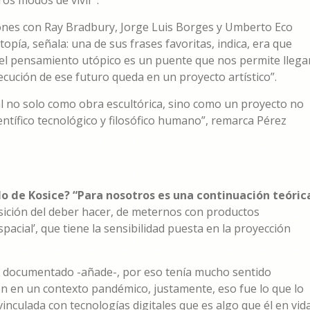
os modos de vivir”.
iones con Ray Bradbury, Jorge Luis Borges y Umberto Eco
utopía, señala: una de sus frases favoritas, indica, era que
: “el pensamiento utópico es un puente que nos permite llega
secución de ese futuro queda en un proyecto artístico”.
l no solo como obra escultórica, sino como un proyecto no
entífico tecnológico y filosófico humano”, remarca Pérez
ado de Kosice? “Para nosotros es una continuación teóric
ición del deber hacer, de meternos con productos
acial’, que tiene la sensibilidad puesta en la proyección
y documentado -añade-, por eso tenía mucho sentido
én en un contexto pandémico, justamente, eso fue lo que lo
inculada con tecnologías digitales que es algo que él en vid