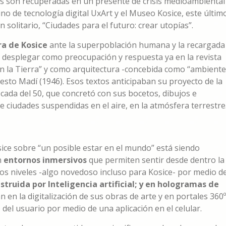
as son recuperadas en un presente de crisis medioambiental
ino de tecnología digital UxArt y el Museo Kosice, este últim
olitario, “Ciudades para el futuro: crear utopías”.
ra de Kosice
ante la superpoblación humana y la recargada
desplegar como preocupación y respuesta ya en la revista
n la Tierra” y como arquitectura -concebida como “ambiente
iesto Madí (1946). Esos textos anticipaban su proyecto de la
cada del 50, que concretó con sus bocetos, dibujos e
de ciudades suspendidas en el aire, en la atmósfera terrestre
Kosice sobre “un posible estar en el mundo” está siendo
n
entornos inmersivos
que permiten sentir desde dentro la
tos niveles -algo novedoso incluso para Kosice- por medio de
struida por Inteligencia artificial; y en hologramas de
 en la digitalización de sus obras de arte y en portales 360º
 del usuario por medio de una aplicación en el celular.