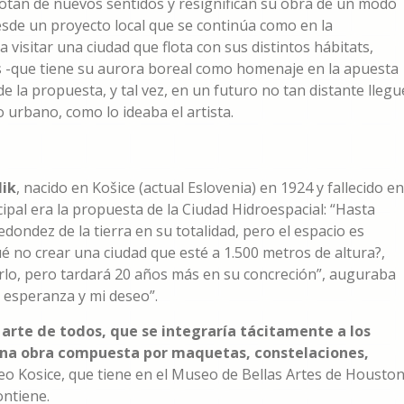
 dotan de nuevos sentidos y resignifican su obra de un modo
sde un proyecto local que se continúa como en la
visitar una ciudad que flota con sus distintos hábitats,
es -que tiene su aurora boreal como homenaje en la apuesta
de la propuesta, y tal vez, en un futuro no tan distante llegu
o urbano, como lo ideaba el artista.
lik
, nacido en Košice (actual Eslovenia) en 1924 y fallecido en
pal era la propuesta de la Ciudad Hidroespacial: “Hasta
ondez de la tierra en su totalidad, pero el espacio es
é no crear una ciudad que esté a 1.500 metros de altura?,
arlo, pero tardará 20 años más en su concreción”, auguraba
i esperanza y mi deseo”.
arte de todos, que se integraría tácitamente a los
, una obra compuesta por maquetas, constelaciones,
seo Kosice, que tiene en el Museo de Bellas Artes de Houston
ontiene.