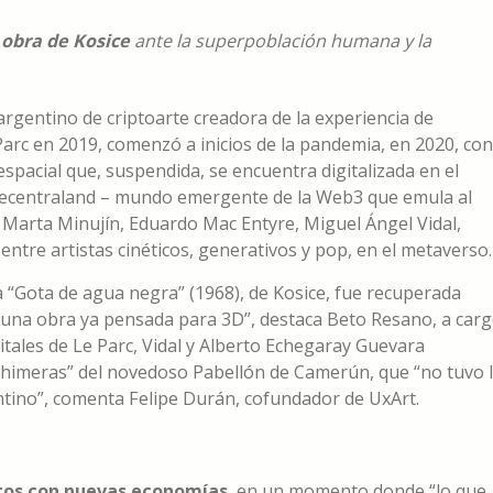
 obra de Kosice
ante la superpoblación humana y la
argentino de criptoarte creadora de la experiencia de
Parc en 2019, comenzó a inicios de la pandemia, en 2020, con
espacial que, suspendida, se encuentra digitalizada en el
 Decentraland – mundo emergente de la Web3 que emula al
e Marta Minujín, Eduardo Mac Entyre, Miguel Ángel Vidal,
entre artistas cinéticos, generativos y pop, en el metaverso.
la “Gota de agua negra” (1968), de Kosice, fue recuperada
na obra ya pensada para 3D”, destaca Beto Resano, a car
itales de Le Parc, Vidal y Alberto Echegaray Guevara
Chimeras” del novedoso Pabellón de Camerún, que “no tuvo 
ntino”, comenta Felipe Durán, cofundador de UxArt.
os con nuevas economías
, en un momento donde “lo que