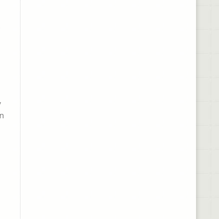
o
y
on