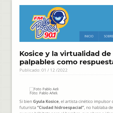
INICIO
SOBR
Kosice y la virtualidad d
palpables como respuesta
Publicado: 01 / 12 /2022
Foto: Pablo Añeli.
Si bien
Gyula Kosice
, el artista cinético impuls
futurista
“Ciudad hidroespacial”
, no hablaba de