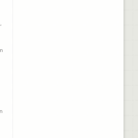
,
on
on