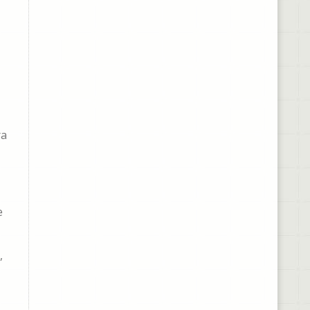
ra
e
,