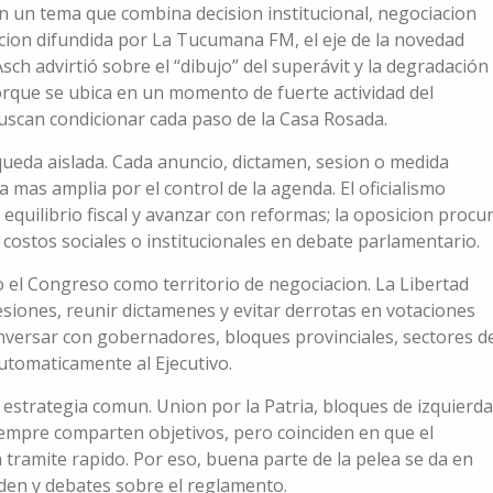
n un tema que combina decision institucional, negociacion
acion difundida por La Tucumana FM, el eje de la novedad
h advirtió sobre el “dibujo” del superávit y la degradación
orque se ubica en un momento de fuerte actividad del
uscan condicionar cada paso de la Casa Rosada.
a queda aislada. Cada anuncio, dictamen, sesion o medida
 mas amplia por el control de la agenda. El oficialismo
equilibrio fiscal y avanzar con reformas; la oposicion procu
os costos sociales o institucionales en debate parlamentario.
el Congreso como territorio de negociacion. La Libertad
siones, reunir dictamenes y evitar derrotas en votaciones
onversar con gobernadores, bloques provinciales, sectores d
utomaticamente al Ejecutivo.
estrategia comun. Union por la Patria, bloques de izquierda
siempre comparten objetivos, pero coinciden en que el
tramite rapido. Por eso, buena parte de la pelea se da en
den y debates sobre el reglamento.