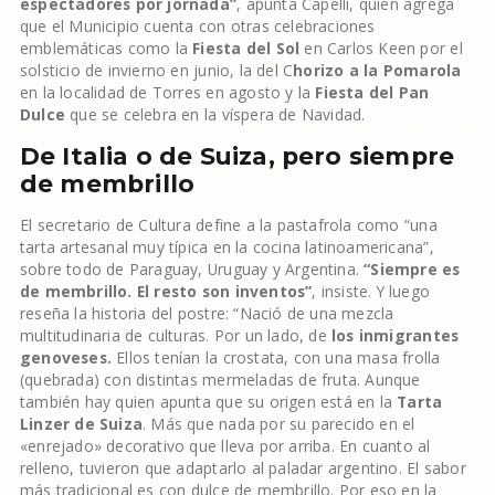
espectadores por jornada”
, apunta Capelli, quien agrega
que el Municipio cuenta con otras celebraciones
emblemáticas como la
Fiesta del Sol
en Carlos Keen por el
solsticio de invierno en junio, la del C
horizo a la Pomarola
en la localidad de Torres en agosto y la
Fiesta del Pan
Dulce
que se celebra en la víspera de Navidad.
De Italia o de Suiza, pero siempre
de membrillo
El secretario de Cultura define a la pastafrola como “una
tarta artesanal muy típica en la cocina latinoamericana”,
sobre todo de Paraguay, Uruguay y Argentina.
“Siempre es
de membrillo. El resto son inventos”
, insiste. Y luego
reseña la historia del postre: “Nació de una mezcla
multitudinaria de culturas. Por un lado, de
los inmigrantes
genoveses.
Ellos tenían la crostata, con una masa frolla
(quebrada) con distintas mermeladas de fruta. Aunque
también hay quien apunta que su origen está en la
Tarta
Linzer de Suiza
. Más que nada por su parecido en el
«enrejado» decorativo que lleva por arriba. En cuanto al
relleno, tuvieron que adaptarlo al paladar argentino. El sabor
más tradicional es con dulce de membrillo. Por eso en la