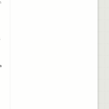
n
s
a