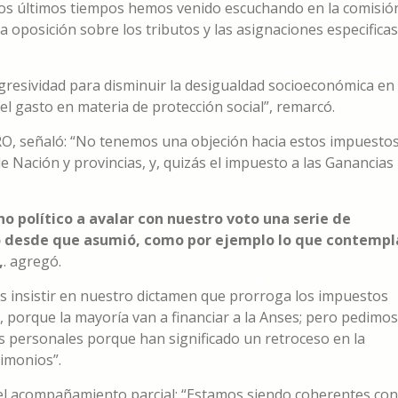
 en los últimos tiempos hemos venido escuchando en la comisió
 oposición sobre los tributos y las asignaciones especificas
gresividad para disminuir la desigualdad socioeconómica en
l gasto en materia de protección social”, remarcó.
PRO, señaló: “No tenemos una objeción hacia estos impuesto
 Nación y provincias, y, quizás el impuesto a las Ganancias
 político a avalar con nuestro voto una serie de
 desde que asumió, como por ejemplo lo que contempl
,
. agregó.
s insistir en nuestro dictamen que prorroga los impuestos
, porque la mayoría van a financiar a la Anses; pero pedimos
es personales porque han significado un retroceso en la
rimonios”.
có el acompañamiento parcial: “Estamos siendo coherentes con