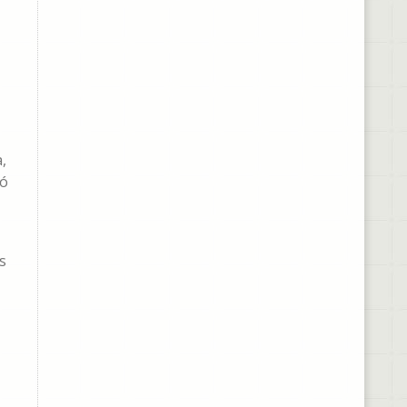
a
,
mó
s