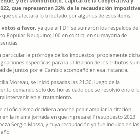
eque, y del Monotributo, Capital de la Cooperativa y
 2022, que representan 32% de la recaudación impositiv
as que se afectará lo tributado por algunos de esos ítems.
9 votos a favor,
ya que al FDT se sumaron los respaldos de
nto Popular Neuquino; 100 en contra, en su mayoría de
sencias.
n particular la prórroga de los impuestos, propiamente dicha
ignaciones específicas para la utilización de los tributos su
lidad de Juntos por el Cambio acompañó en esa instancia.
cilia Moreau, se inició pasadas las 21,30, luego de la
iento demandó sólo dos horas dado que se resolvió entre lo
ra intervenir en el tratamiento.
 el oficialismo decidiera anoche pedir ampliar la citación
ate en la misma jornada en que ingresa el Presupuesto 2023
eza Sergio Massa, y cuya recaudación ya fue incluida en las
 año.