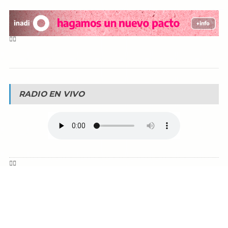
RADIO EN VIVO
© Reservados todos los derechos -
Fm La Boca -
Buenos Aires - Argentina
90.1 MHZ