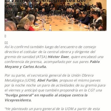
El viernes los integrantes del
Consejo Directivo repudiaron de
forma unánime el ataque a Cristina.
VER VIDEO
Así lo confirmó también luego del encuentro de consejo
directivo el cotitular de la central obrera y dirigente del
gremio de sanidad (ATSA)
Héctor Daer
, quien encabezó una
conferencia de prensa, acompañado por sus pares
Pablo
Moyano y Carlos Acuña.
Por su parte, el secretario general de la Unión Obrera
Metalúrgica (UOM),
Abel Furlán
, propuso el mismo jueves
por la noche noche un paro de actividades de su gremio para
el viernes y anticipó que también propondría en la CGT una
“huelga general” en repudio al ataque contra la
Vicepresidenta.
“He planteado un paro general de la UOM a partir de esta