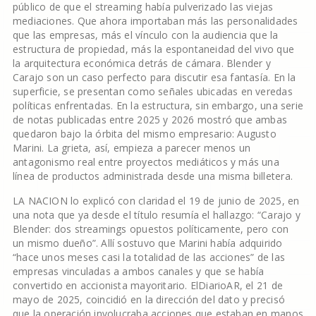
público de que el streaming había pulverizado las viejas
mediaciones. Que ahora importaban más las personalidades
que las empresas, más el vínculo con la audiencia que la
estructura de propiedad, más la espontaneidad del vivo que
la arquitectura económica detrás de cámara. Blender y
Carajo son un caso perfecto para discutir esa fantasía. En la
superficie, se presentan como señales ubicadas en veredas
políticas enfrentadas. En la estructura, sin embargo, una serie
de notas publicadas entre 2025 y 2026 mostró que ambas
quedaron bajo la órbita del mismo empresario: Augusto
Marini. La grieta, así, empieza a parecer menos un
antagonismo real entre proyectos mediáticos y más una
línea de productos administrada desde una misma billetera.
LA NACION lo explicó con claridad el 19 de junio de 2025, en
una nota que ya desde el título resumía el hallazgo: “Carajo y
Blender: dos streamings opuestos políticamente, pero con
un mismo dueño”. Allí sostuvo que Marini había adquirido
“hace unos meses casi la totalidad de las acciones” de las
empresas vinculadas a ambos canales y que se había
convertido en accionista mayoritario. ElDiarioAR, el 21 de
mayo de 2025, coincidió en la dirección del dato y precisó
que la operación involucraba acciones que estaban en manos