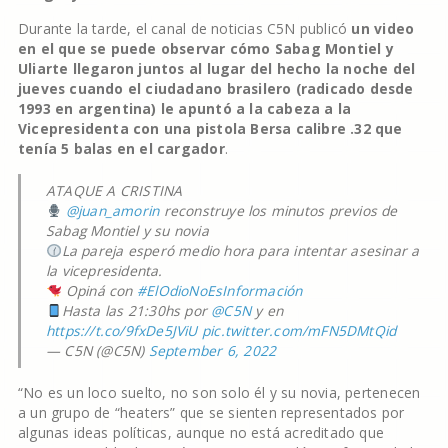
Durante la tarde, el canal de noticias C5N publicó
un video
en el que se puede observar cómo Sabag Montiel y
Uliarte llegaron juntos al lugar del hecho la noche del
jueves cuando el ciudadano brasilero (radicado desde
1993 en argentina) le apuntó a la cabeza a la
Vicepresidenta con una pistola Bersa calibre .32 que
tenía 5 balas en el cargador
.
ATAQUE A CRISTINA
@juan_amorin
reconstruye los minutos previos de
Sabag Montiel y su novia
La pareja esperó medio hora para intentar asesinar a
la vicepresidenta.
Opiná con
#ElOdioNoEsInformación
Hasta las 21:30hs por
@C5N
y en
https://t.co/9fxDe5JViU
pic.twitter.com/mFN5DMtQid
— C5N (@C5N)
September 6, 2022
“No es un loco suelto, no son solo él y su novia, pertenecen
a un grupo de “heaters” que se sienten representados por
algunas ideas políticas, aunque no está acreditado que