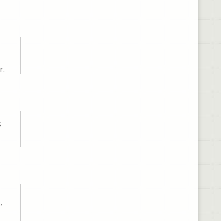
r.
s
,