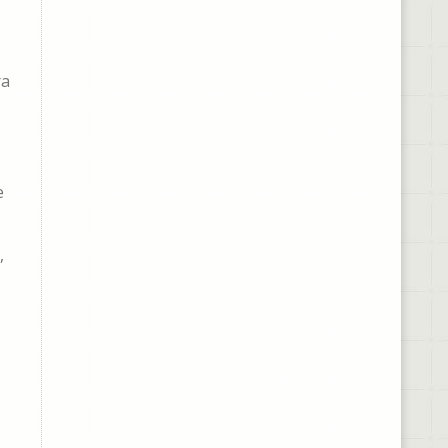
ra
e
,