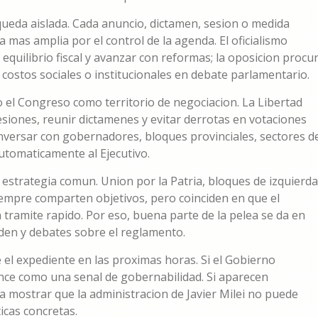
a queda aislada. Cada anuncio, dictamen, sesion o medida
 mas amplia por el control de la agenda. El oficialismo
equilibrio fiscal y avanzar con reformas; la oposicion procu
os costos sociales o institucionales en debate parlamentario.
el Congreso como territorio de negociacion. La Libertad
siones, reunir dictamenes y evitar derrotas en votaciones
onversar con gobernadores, bloques provinciales, sectores d
utomaticamente al Ejecutivo.
estrategia comun. Union por la Patria, bloques de izquierda
siempre comparten objetivos, pero coinciden en que el
tramite rapido. Por eso, buena parte de la pelea se da en
den y debates sobre el reglamento.
el expediente en las proximas horas. Si el Gobierno
nce como una senal de gobernabilidad. Si aparecen
ra mostrar que la administracion de Javier Milei no puede
icas concretas.