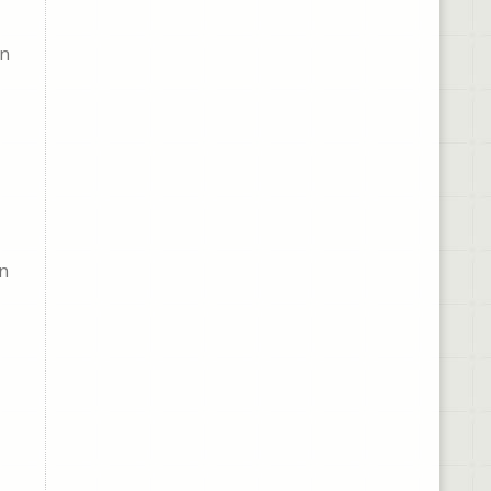
on
on