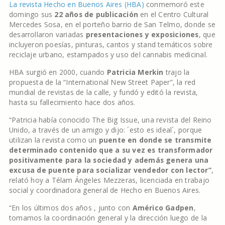
La revista Hecho en Buenos Aires (HBA)
conmemoró este
domingo sus
22 años de publicación
en el Centro Cultural
Mercedes Sosa, en el porteño barrio de San Telmo, donde se
desarrollaron variadas
presentaciones y exposiciones
, que
incluyeron poesías, pinturas, cantos y stand temáticos sobre
reciclaje urbano, estampados y uso del cannabis medicinal.
HBA surgió en 2000, cuando
Patricia Merkin
trajo la
propuesta de la “International New Street Paper”, la red
mundial de revistas de la calle, y fundó y editó la revista,
hasta su fallecimiento hace dos años.
“Patricia había conocido The Big Issue, una revista del Reino
Unido, a través de un amigo y dijo: ´esto es ideal´, porque
utilizan la revista como un
puente en donde se transmite
determinado contenido que a su vez es transformador
positivamente para la sociedad y además genera una
excusa de puente para socializar vendedor con lector”
,
relató hoy a Télam Ángeles Mezzeras, licenciada en trabajo
social y coordinadora general de Hecho en Buenos Aires.
“En los últimos dos años , junto con
Américo Gadpen
,
tomamos la coordinación general y la dirección luego de la