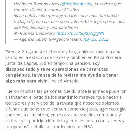
Hecho en Buenos Aires (
@hechoenbsas
), la revista que
reparte dignidad, cumple 22 años
🗞 La publicación que logró darles una oportunidad de
trabajo digno a las personas vulnerables logró pasar dos
difíciles décadas y una pandemia
✍️ Romina Calderaro
https://t.co/SqKQNgIgNh
— Agencia Télam (@AgenciaTelam)
July 23, 2022
“Soy de Gregorio de Laferrere y tengo alguna clientela ahí;
vendo en la estación de trenes y también en Plaza Primera
Junta, de Capital. Si bien tengo una pensión,
soy
discapacitado y tuve operaciones de cataratas
congénitas, la venta de la revista me ayuda a tener
algo más para vivir
“, indicó Almada.
Fueron muchas las personas que durante la jornada pudieron
disfrutar en el patio de los stand informativos “que hacen a
los valores y servicios de la revista que nosotros solemos
difundir que tienen que ver con comercio justo, agroecología,
conciencia alimenticia, entre otras actividades como arte y
cultura, y la participación de la gente del borda con talleres y
fotografías”, detalló la coordinadora de HBA.