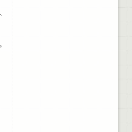
,
.
a