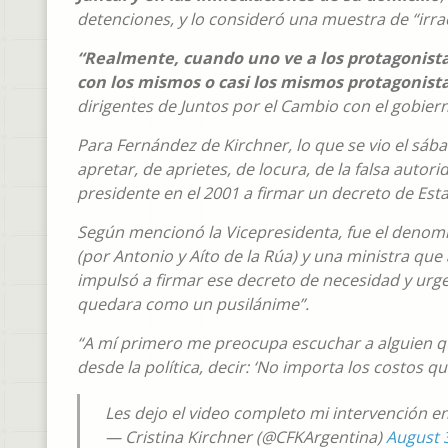
detenciones, y lo consideró una muestra de “irrac
“Realmente, cuando uno ve a los protagonista
con los mismos o casi los mismos protagonista
dirigentes de Juntos por el Cambio con el gobier
Para Fernández de Kirchner, lo que se vio el sába
apretar, de aprietes, de locura, de la falsa autor
presidente en el 2001 a firmar un decreto de Esta
Según mencionó la Vicepresidenta, fue el denomi
(por Antonio y Aíto de la Rúa) y una ministra que a
impulsó a firmar ese decreto de necesidad y urg
quedara como un pusilánime”.
“A mí primero me preocupa escuchar a alguien que
desde la política, decir: ‘No importa los costos que
Les dejo el video completo mi intervención e
— Cristina Kirchner (@CFKArgentina)
August 