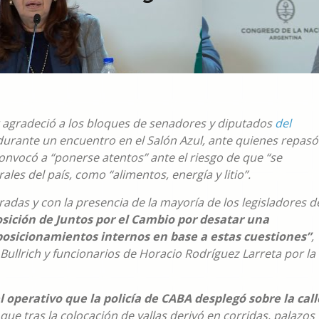
r agradeció a los bloques de senadores y diputados
del
urante un encuentro en el Salón Azul, ante quienes repasó
convocó a “ponerse atentos” ante el riesgo de que “se
ales del país, como “alimentos, energía y litio”.
rradas y con la presencia de la mayoría de los legisladores d
oposición de Juntos por el Cambio por desatar una
 posicionamientos internos en base a estas cuestiones”
,
 Bullrich y funcionarios de Horacio Rodríguez Larreta por la
 operativo que la policía de CABA desplegó sobre la call
 que tras la colocación de vallas derivó en corridas, palazos 