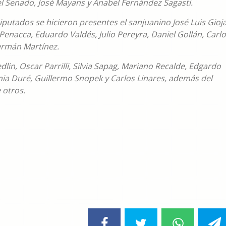
l Senado, José Mayans y Anabel Fernández Sagasti.
putados se hicieron presentes el sanjuanino José Luis Gioja
a Penacca, Eduardo Valdés, Julio Pereyra, Daniel Gollán, Carl
Germán Martínez.
lin, Oscar Parrilli, Silvia Sapag, Mariano Recalde, Edgardo
nia Duré, Guillermo Snopek y Carlos Linares, además del
 otros.