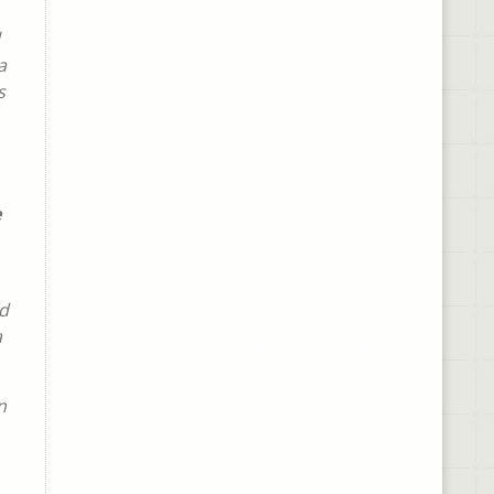
a
s
e
ad
a
n