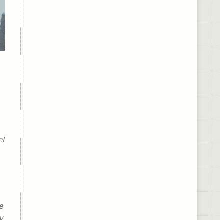
el
e
y