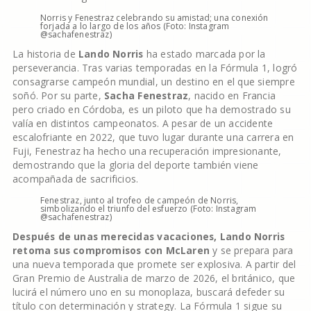
Norris y Fenestraz celebrando su amistad; una conexión
forjada a lo largo de los años (Foto: Instagram
@sachafenestraz)
La historia de
Lando Norris
ha estado marcada por la
perseverancia. Tras varias temporadas en la Fórmula 1, logró
consagrarse campeón mundial, un destino en el que siempre
soñó. Por su parte,
Sacha Fenestraz
, nacido en Francia
pero criado en Córdoba, es un piloto que ha demostrado su
valía en distintos campeonatos. A pesar de un accidente
escalofriante en 2022, que tuvo lugar durante una carrera en
Fuji, Fenestraz ha hecho una recuperación impresionante,
demostrando que la gloria del deporte también viene
acompañada de sacrificios.
Fenestraz, junto al trofeo de campeón de Norris,
simbolizando el triunfo del esfuerzo (Foto: Instagram
@sachafenestraz)
Después de unas merecidas vacaciones, Lando Norris
retoma sus compromisos con McLaren
y se prepara para
una nueva temporada que promete ser explosiva. A partir del
Gran Premio de Australia de marzo de 2026, el británico, que
lucirá el número uno en su monoplaza, buscará defeder su
título con determinación y strategy. La Fórmula 1 sigue su