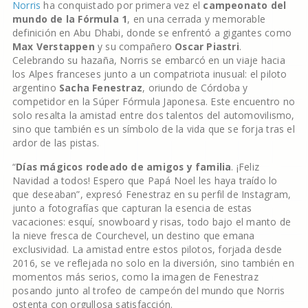
Norris
ha conquistado por primera vez el
campeonato del
mundo de la
Fórmula 1
, en una cerrada y memorable
definición en Abu Dhabi, donde se enfrentó a gigantes como
Max Verstappen
y su compañero
Oscar Piastri
.
Celebrando su hazaña, Norris se embarcó en un viaje hacia
los Alpes franceses junto a un compatriota inusual: el piloto
argentino
Sacha Fenestraz
, oriundo de Córdoba y
competidor en la Súper Fórmula Japonesa. Este encuentro no
solo resalta la amistad entre dos talentos del automovilismo,
sino que también es un símbolo de la vida que se forja tras el
ardor de las pistas.
“
Días mágicos rodeado de amigos y familia
. ¡Feliz
Navidad a todos! Espero que Papá Noel les haya traído lo
que deseaban”, expresó Fenestraz en su perfil de Instagram,
junto a fotografías que capturan la esencia de estas
vacaciones: esquí, snowboard y risas, todo bajo el manto de
la nieve fresca de Courchevel, un destino que emana
exclusividad. La amistad entre estos pilotos, forjada desde
2016, se ve reflejada no solo en la diversión, sino también en
momentos más serios, como la imagen de Fenestraz
posando junto al trofeo de campeón del mundo que Norris
ostenta con orgullosa satisfacción.