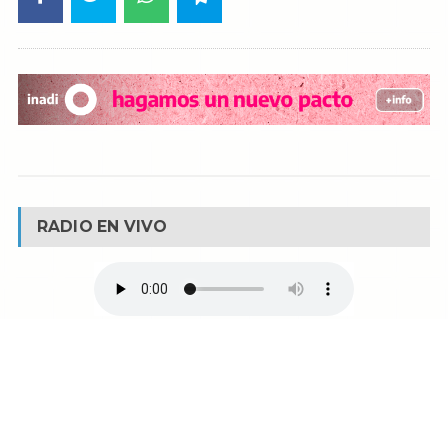
RADIO EN VIVO
© Reservados todos los derechos -
Fm La Boca -
Buenos Aires - Argentina
90.1 MHZ