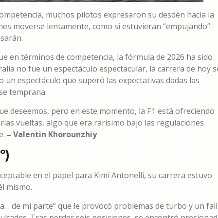
 la competencia, muchos pilotos expresaron su desdén hacia la
oches moverse lentamente, como si estuvieran “empujando”
esarán.
 que en términos de competencia, la fórmula de 2026 ha sido
lia no fue un espectáculo espectacular, la carrera de hoy s
o un espectáculo que superó las expectativas dadas las
ase temprana.
 que deseemos, pero en este momento, la F1 está ofreciendo
rias vueltas, algo que era rarísimo bajo las regulaciones
e.
– Valentin Khorounzhiy
º)
eptable en el papel para Kimi Antonelli, su carrera estuvo
él mismo.
a… de mi parte” que le provocó problemas de turbo y un fal
cultades. Tras perder seis posiciones, se encontró presiona