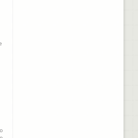
e
lo
do