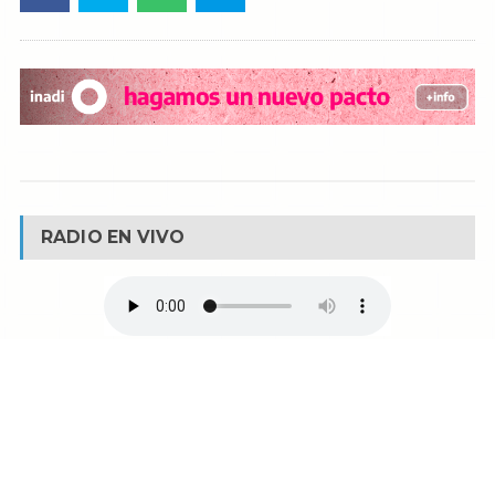
RADIO EN VIVO
© Reservados todos los derechos -
Fm La Boca -
Buenos Aires - Argentina
90.1 MHZ