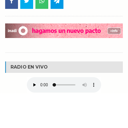
RADIO EN VIVO
© Reservados todos los derechos -
Fm La Boca -
Buenos Aires - Argentina
90.1 MHZ