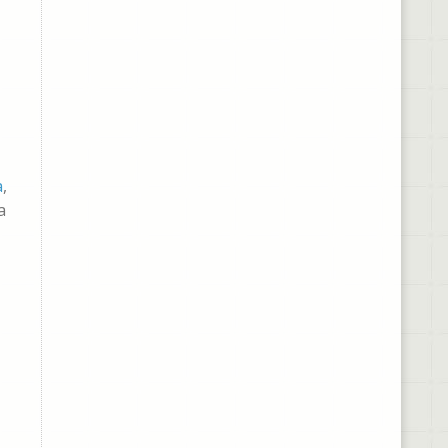
a
,
a