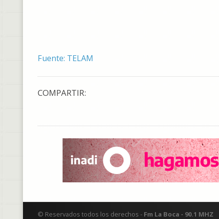
Fuente: TELAM
COMPARTIR:
© Reservados todos los derechos -
Fm La Boca - 90.1 MHZ