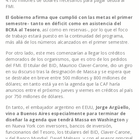
4.100 millones de dólares necesarios para pagar deuda al
FMI.
El Gobierno afirma que cumplió con las metas el primer
semestre- tanto en déficit como en asistencia del
BCRA al Tesoro
, así como en reservas-, por lo que el foco
de trabajo estará puesto en la continuidad del programa,
más allá de los números alcanzados en el primer semestre.
Por otro lado, este mes comenzarían a llegar los créditos
demorados de los organismos, que es otro de los pedidos
del FMI. El titular del BID, Mauricio Claver-Carone, dio un giro
en su discurso tras la designación de Massa y se espera que
se destrabe en breve entre 500 millones y 800 millones de
dólares; en tanto está ya en la agenda que la CAF haría
anuncios entre el próximo jueves y viernes en créditos al país
por 750 millones de dólares.
En tanto, el embajador argentino en EEUU,
Jorge Argüello,
vino a Buenos Aires especialmente para terminar de
diseñar la agenda que tendrá Massa en Washington
y
en Nueva York con inversores, bancos de inversión,
funcionarios del Tesoro, los titulares del BID, Claver-Carone,
y del Banco Mundial, David Malpass, y con el asesor principal