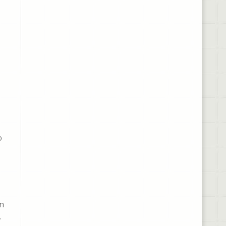
o
en
.