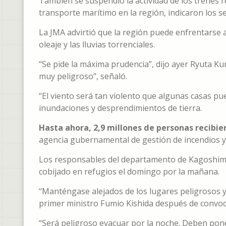
También se suspendió la actividad de los trenes re
transporte marítimo en la región, indicaron los se
La JMA advirtió que la región puede enfrentarse a 
oleaje y las lluvias torrenciales.
“Se pide la máxima prudencia”, dijo ayer Ryuta Kuro
muy peligroso”, señaló.
“El viento será tan violento que algunas casas p
inundaciones y desprendimientos de tierra.
Hasta ahora, 2,9 millones de personas recibi
agencia gubernamental de gestión de incendios y 
Los responsables del departamento de Kagoshim
cobijado en refugios el domingo por la mañana.
“Manténgase alejados de los lugares peligrosos y 
primer ministro Fumio Kishida después de convoc
“Será peligroso evacuar por la noche. Deben pone