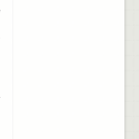
e
a
.