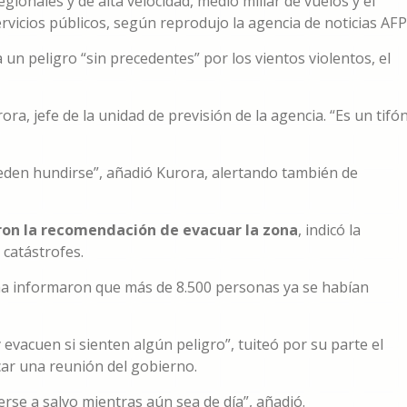
gionales y de alta velocidad, medio millar de vuelos y el
rvicios públicos, según reprodujo la agencia de noticias AFP
un peligro “sin precedentes” por los vientos violentos, el
ra, jefe de la unidad de previsión de la agencia. “Es un tifó
ueden hundirse”, añadió Kurora, alertando también de
eron la recomendación de evacuar la zona
, indicó la
catástrofes.
a informaron que más de 8.500 personas ya se habían
evacuen si sienten algún peligro”, tuiteó por su parte el
ar una reunión del gobierno.
rse a salvo mientras aún sea de día”, añadió.