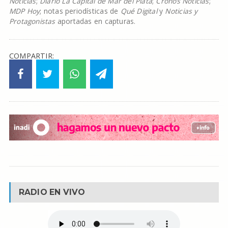
Noticias
;
Diario La Capital de Mar del Plata
;
Cronos Noticias
;
MDP Hoy
; notas periodísticas de
Qué Digital
y
Noticias y
Protagonistas
aportadas en capturas.
COMPARTIR:
RADIO EN VIVO