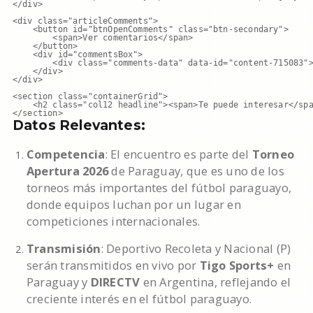
</div>

<div class="articleComments">

    <button id="btnOpenComments" class="btn-secondary">

        <span>Ver comentarios</span>

    </button>

    <div id="commentsBox">

        <div class="comments-data" data-id="content-715083">
    </div>

</div>

<section class="containerGrid">

    <h2 class="col12 headline"><span>Te puede interesar</spa
</section>
Datos Relevantes:
Competencia
: El encuentro es parte del
Torneo
Apertura 2026
de Paraguay, que es uno de los
torneos más importantes del fútbol paraguayo,
donde equipos luchan por un lugar en
competiciones internacionales.
Transmisión
: Deportivo Recoleta y Nacional (P)
serán transmitidos en vivo por
Tigo Sports+
en
Paraguay y
DIRECTV
en Argentina, reflejando el
creciente interés en el fútbol paraguayo.