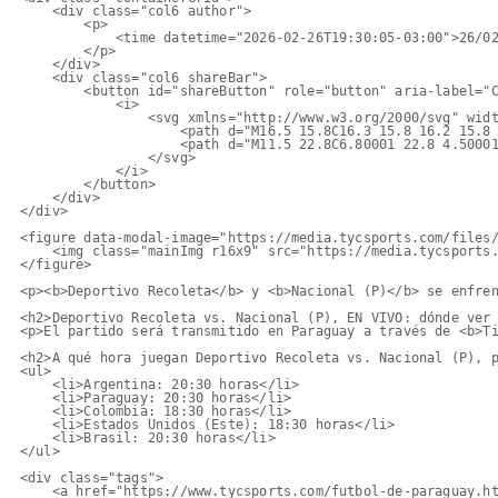
    <div class="col6 author">

        <p>

            <time datetime="2026-02-26T19:30:05-03:00">26/02
        </p>

    </div>

    <div class="col6 shareBar">

        <button id="shareButton" role="button" aria-label="C
            <i>

                <svg xmlns="http://www.w3.org/2000/svg" widt
                    <path d="M16.5 15.8C16.3 15.8 16.2 15.8
                    <path d="M11.5 22.8C6.80001 22.8 4.50001
                </svg>

            </i>

        </button>

    </div>

</div>

<figure data-modal-image="https://media.tycsports.com/files/
    <img class="mainImg r16x9" src="https://media.tycsports.
</figure>

<p><b>Deportivo Recoleta</b> y <b>Nacional (P)</b> se enfren
<h2>Deportivo Recoleta vs. Nacional (P), EN VIVO: dónde ver 
<p>El partido será transmitido en Paraguay a través de <b>Ti
<h2>A qué hora juegan Deportivo Recoleta vs. Nacional (P), p
<ul>

    <li>Argentina: 20:30 horas</li>

    <li>Paraguay: 20:30 horas</li>

    <li>Colombia: 18:30 horas</li>

    <li>Estados Unidos (Este): 18:30 horas</li>

    <li>Brasil: 20:30 horas</li>

</ul>

<div class="tags">

    <a href="https://www.tycsports.com/futbol-de-paraguay.ht